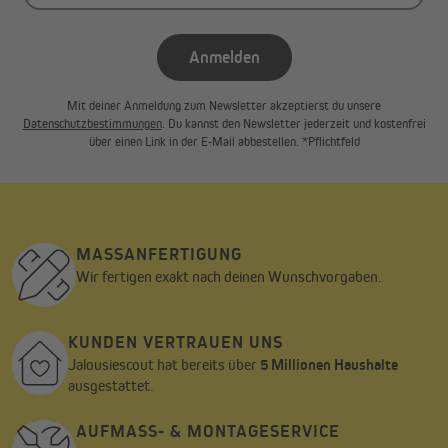
Anmelden
Mit deiner Anmeldung zum Newsletter akzeptierst du unsere
Datenschutzbestimmungen
. Du kannst den Newsletter jederzeit und kostenfrei
über einen Link in der E-Mail abbestellen. *Pflichtfeld
Die Premium Sichtschutzmatten sind in einer Höhe von 80
MASSANFERTIGUNG
bis 200 cm und in unterschiedlichen Breiten erhältlich.
Wir fertigen exakt nach deinen Wunschvorgaben.
Wird eine größere Breite benötigt, können die einzelnen
Matten mit Kabelbindern verbunden werden.
KUNDEN VERTRAUEN UNS
Jalousiescout hat bereits über
5 Millionen Haushalte
ausgestattet.
Einfache Pflege – echtes Naturprodukt
AUFMASS- & MONTAGESERVICE
Mit der Sichtschutzmatte aus Bambus ist leichte Pflege