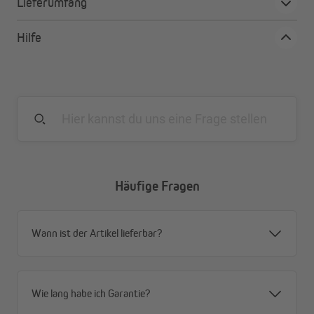
Lieferumfang
haben eine Dicke von 16 – 22 mm und werden sicher
mit verzinktem Draht zusammengehalten.
Hilfe
langlebiger und nachhaltiger Naturstoff:
Bambusrohre sind eine langlebigere und damit
nachhaltigere Alternative zu Schilf
einfach in der Handhabung:
pflegeleicht - mit einem
feuchten Lappen abwischbar
Häufige Fragen
Wann ist der Artikel lieferbar?
Wie lang habe ich Garantie?