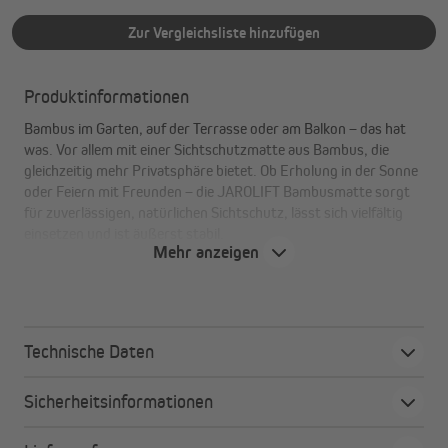
Zur Vergleichsliste hinzufügen
Produktinformationen
Bambus im Garten, auf der Terrasse oder am Balkon – das hat
was. Vor allem mit einer Sichtschutzmatte aus Bambus, die
gleichzeitig mehr Privatsphäre bietet. Ob Erholung in der Sonne
oder Feiern mit Freunden – die JAROLIFT Bambusmatte sorgt
für zuverlässigen, natürlichen Sichtschutz, lässt sich vielfältig
einsetzen und ist äußerst stabil.
Mehr anzeigen
Alle Vorteile auf einen Blick
Blickschutz mit Hingucker-Effekt:
Natürliche
Technische Daten
Materialien machen die Matte zum
außergewöhnlichen Stilelement. Die Bambusröhren
Sicherheitsinformationen
sind einzigartig in Farbschattierung und Wuchs.
besonders robust, stabil verarbeitet:
Die Röhren