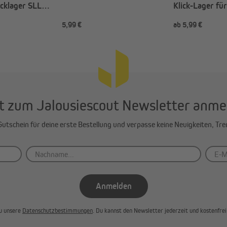
ecklager SLLK
Klick-Lager für
motoren TDEP /
Rollladenmoto
5,99 €
ab 5,99 €
JM
nach Wahl)
t zum Jalousiescout Newsletter anme
-Gutschein für deine erste Bestellung und verpasse keine Neuigkeiten, Tr
Anmelden
u unsere
Datenschutzbestimmungen
. Du kannst den Newsletter jederzeit und kostenfrei 