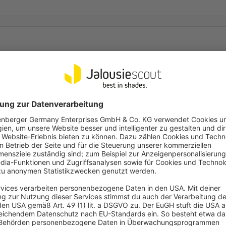
P Rohrmotors eingestellt?
 TDEF Motor verbinden.
tors eingestellt?
Mehr Fragen