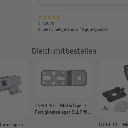
Gleich mitbestellen
Motorlager /
JAROLIFT –
Fertigkastenlager SLLF für
Rolladenmotoren TDEP /
TDEF / SL / JM
otorlager /
Mo
JAROLIFT –