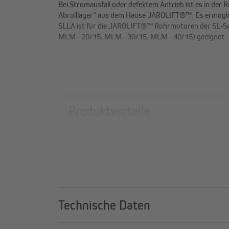
Bei Stromausfall oder defektem Antrieb ist es in der
Abrolllager" aus dem Hause JAROLIFT®™. Es ermöglic
SLLA ist für die JAROLIFT®™ Rohrmotoren der SL-Se
MLM - 20/15, MLM - 30/15, MLM - 40/15) geeignet.
Produktvorteile
für 45 mm Rollladenmotoren der SL-Serie
erlaubt das Abrollen des Rollladenbehangs bei
Stromausfall
inkl. 10 mm Vierkantzapfen / 20 mm Rundzap
Technische Daten