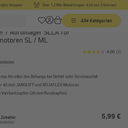
orglos shoppen
Über 1,2 Mio Bewertungen. 4,93 von 5 Sternen!
Alle Kategorien
Art.-Nr.:
10180011
r / Abrolllager SLLA für
motoren SL / ML
Zeitschaltuhren
Kabelgebundene
Zeitschaltuhren mit
rsandkosten
Funkempfänger
Funk Zeitschaltuhren
 das Abrollen des Behangs bei Defekt oder Stromausfall
Zeitschaltuhr Zubehör
für 45 mm JAROLIFT und ROJAFLEX Motoren
m Vierkantzapfen (20 mm Rundzapfen)
Garagentorantriebe
5,99 €
ung
Garagentorantrieb Zubehör
. Zubehör
rsandkosten