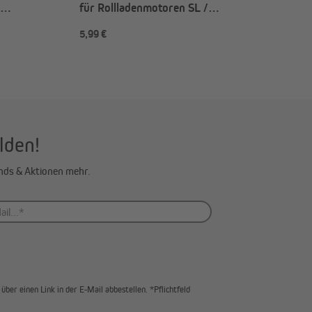
für Rollladenmotoren SL /
ren SL (Typ
JM | SLAO5045 / SW50
5,99 €
5,99 €
Achtkantwelle
lden!
ends & Aktionen mehr.
über einen Link in der E-Mail abbestellen. *Pflichtfeld