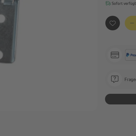
Sofort verfügba
Smart Home Aktoren &
Zeitschaltuhren
Sensoren
Alle anzeigen
Produ
Frage