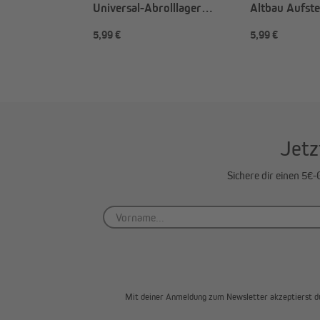
Universal-Abrolllager
Altbau Aufst
SLLAU für
für Rolladen
5,99 €
5,99 €
Rollladenmotoren TDEP /
TDEF / SL / 
TDEF / SL / JM
Jetz
Sichere dir einen 5€
Mit deiner Anmeldung zum Newsletter akzeptierst d