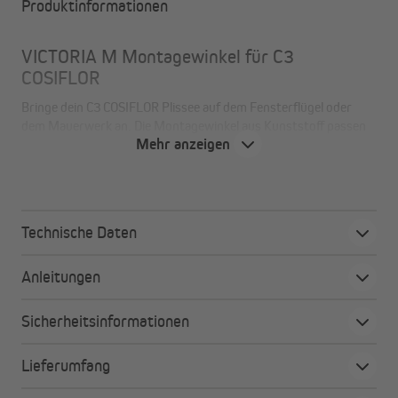
Produktinformationen
VICTORIA M Montagewinkel für C3
COSIFLOR
Bringe dein C3 COSIFLOR Plissee auf dem Fensterflügel oder
dem Mauerwerk an. Die Montagewinkel aus Kunststoff passen
Mehr anzeigen
zu jedem Fenstermaterial.
Alle Vorteile auf einen Blick
Technische Daten
Einzeln oder als Set erhältlich
Bestelle das Ersatzteil je nach Bedarf als Einzelteil
Anleitungen
oder im 2er-Set!
Passt immer: Originalware
Sicherheitsinformationen
Mit VICTORIA M Originalware stellst du sicher, dass
alles passt!
Lieferumfang