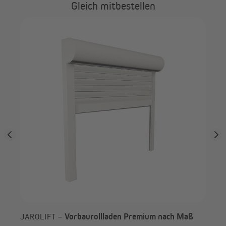
Gleich mitbestellen
4
JA
na
Vorbaurollladen Premium nach Maß
JAROLIFT –