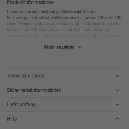
Produktinformationen
Unsere witterungsbeständige Markisenkurbel aus
hochwertigem Stahl hat wahlweise eine Länge von 130 oder 180
cm und kann sowohl für jede handelsübliche Markise als auch für
Markisen- und Rollladenmotoren mit Nothandbedienung
verwendet werden. Die Kurbelgriff ist knickbar und mit weißem
Kunststoff ummantelt.
Mehr anzeigen
Deine Vorteile auf einen Blick
zur Bedienung handelsüblicher Markisen und /-
Technische Daten
motoren mit Nothandkurbel-Öse
knickbarer Griff
Sicherheitsinformationen
witterungsbeständig
Lieferumfang
Hilfe