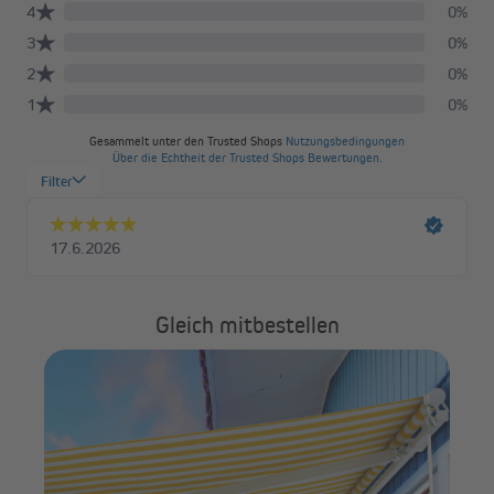
Gleich mitbestellen
PA
ck
nac