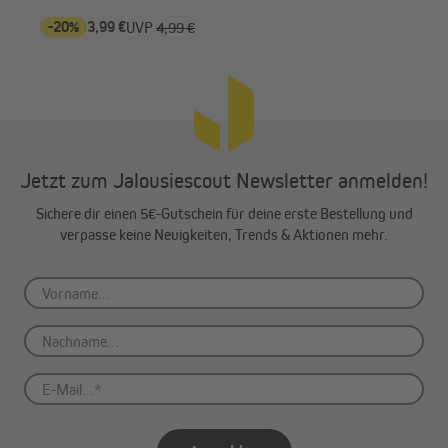
Reinige den zu beklebenden Fensterrahmen von
-20%
3,99 €
-2
UVP
4,99 €
Verschmutzungen. Löse anschließend die Klebefolie vom
Magnethalter.
Jetzt zum Jalousiescout Newsletter anmelden!
Sichere dir einen 5€-Gutschein für deine erste Bestellung und
verpasse keine Neuigkeiten, Trends & Aktionen mehr.