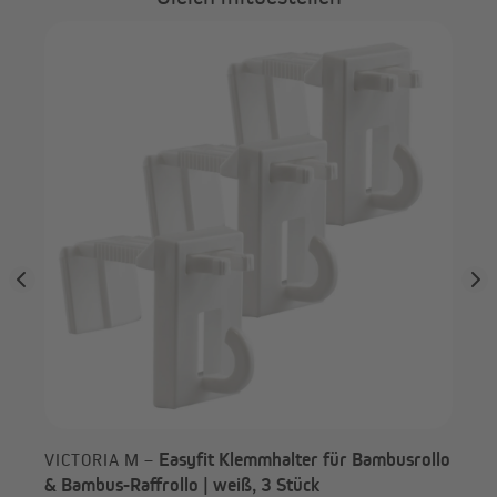
Maß
PA
200
Easyfit Klemmhalter für Bambusrollo
VICTORIA M –
Schritt 3
& Bambus-Raffrollo | weiß, 3 Stück