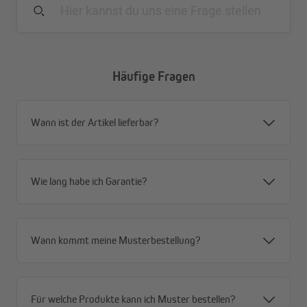
Häufige Fragen
Wann ist der Artikel lieferbar?
Einfache Montage
Hier erklären wir dir mit ein paar simplen Schritten, wie du
deinen Rollomagneten montieren kannst, am Beispiel eines
Wie lang habe ich Garantie?
Rollos:
Wann kommt meine Musterbestellung?
Für welche Produkte kann ich Muster bestellen?