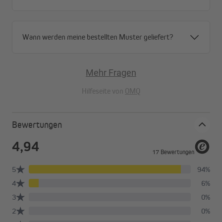
Wann werden meine bestellten Muster geliefert?
Mehr Fragen
Hilfeseite von
OMQ
Bewertungen
Schritt 1
Ziehe die Beschwerungsleiste ein Stück aus der Rolloschlaufe
und klebe den Magnetstreifen zur Fensterseite zeigend auf die
Leiste.