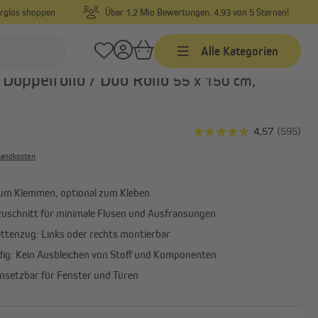
orglos shoppen
Über 1,2 Mio Bewertungen. 4,93 von 5 Sternen!
Alle Kategorien
Art.-Nr.:
80101979
Doppelrollo / Duo Rollo
55 x 150 cm,
Jalousien
Jalousien nach Maß
Jalousien in Standardgrößen
rsandkosten
Alu-Jalousien
um Klemmen, optional zum Kleben
Alle anzeigen
lzuschnitt für minimale Flusen und Ausfransungen
ettenzug: Links oder rechts montierbar
ig: Kein Ausbleichen von Stoff und Komponenten
einsetzbar für Fenster und Türen