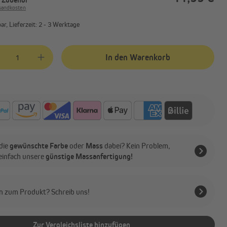
rsandkosten
r, Lieferzeit: 2 - 3 Werktage
kt Anzahl: Gib den gewünschten Wert ein oder benutze die Schaltflächen
In den Warenkorb
die
gewünschte Farbe
oder
Mass
dabei? Kein Problem,
 einfach unsere
günstige Massanfertigung!
n zum Produkt? Schreib uns!
Zur Vergleichsliste hinzufügen