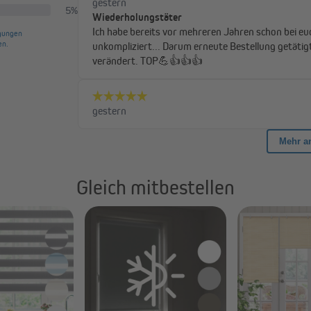
ir dir, die nächstgrößere Höhe
er Stoff komplett abrollt – das
 löst. Trotz sorgfältiger
egt das Gewebe des Produktes
nge der Stoffbahn. Diese stellen
Gleich mitbestellen
 individuell maßgefertigte Rollos, die genau auf deine Bedürfnisse zugesc