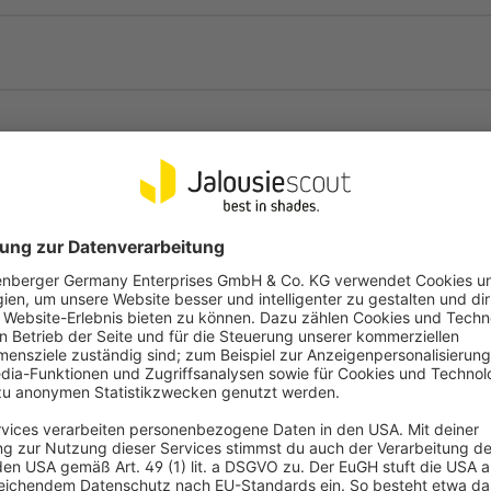
 Klemmfix Doppelrollo erhältst
-17 mm Fensterflügelstärke).
keren Fensterflügeln (15-23 mm
et:
Die Stoffe sind zu 100% aus
 pflegeleicht. Setze unsere
 sind feuchtraumgeeignet.
fil und der Beschwerungsstab
xierst du die Zugschnur und