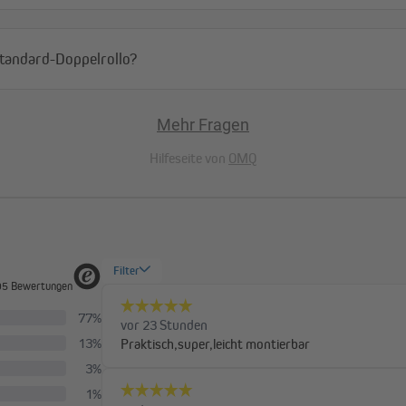
Standard-Doppelrollo?
Mehr Fragen
Hilfeseite von
OMQ
mtbreite des Klemmfix
off selbst ist etwa 3 cm schmaler.
ensterflügels. Sollte dein