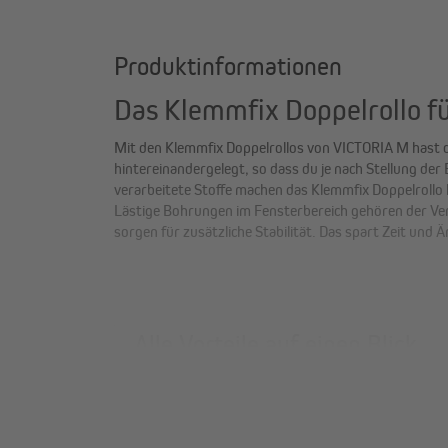
Produktinformationen
Das Klemmfix Doppelrollo f
Mit den Klemmfix Doppelrollos von VICTORIA M hast du 
hintereinandergelegt, so dass du je nach Stellung der
verarbeitete Stoffe machen das Klemmfix Doppelrollo 
Lästige Bohrungen im Fensterbereich gehören der Ver
sorgen für zusätzliche Stabilität. Das spart Zeit un
Alle Vorteile auf einen Blick
langlebige Qualitätsstoffe, saubere Verarbeit
Ultraschall verhindert Flusenbildung und Ab
nach langem Gebrauch. Unsere Stoffe sind UV-s