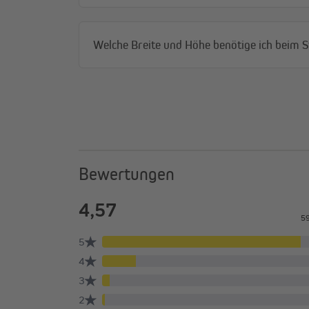
Welche Breite und Höhe benötige ich beim 
Bewertungen
Die richtige Größe finden
Die bei der Bestellung angegebene Breite ist die Gesa
Doppelrollos, das sogenannte Trägeraußenmaß. Der St
Für die Bestellhöhe miss bitte die Gesamthöhe deines F