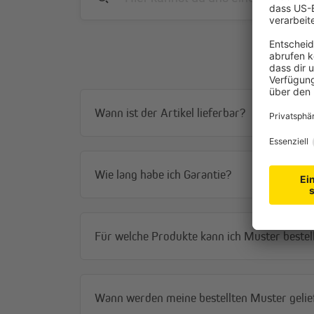
Wann ist der Artikel lieferbar?
Wie lang habe ich Garantie?
Für welche Produkte kann ich Muster bestel
Wann werden meine bestellten Muster gelie