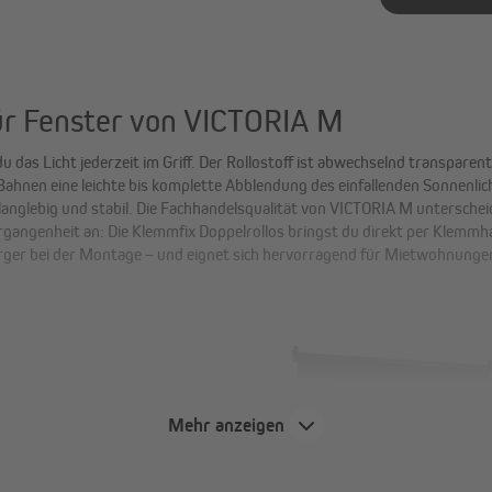
ür Fenster von VICTORIA M
das Licht jederzeit im Griff. Der Rollostoff ist abwechselnd transparen
 Bahnen eine leichte bis komplette Abblendung des einfallenden Sonnenli
langlebig und stabil. Die Fachhandelsqualität von VICTORIA M untersch
gangenheit an: Die Klemmfix Doppelrollos bringst du direkt per Klemmha
d Ärger bei der Montage – und eignet sich hervorragend für Mietwohnunge
ung:
Der Stoffzuschnitt per
Mehr anzeigen
nutzungserscheinungen auch
tabil, um schnelles Ausblassen