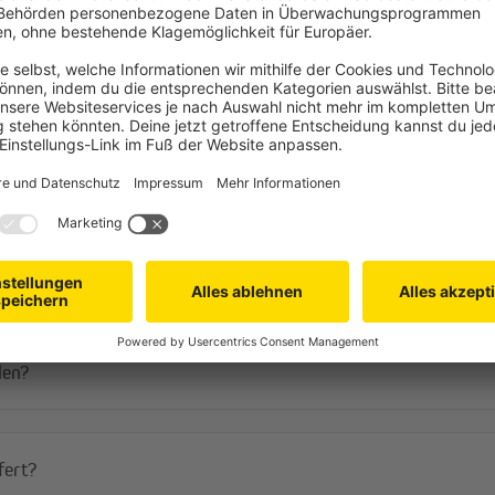
Häufige Fragen
len?
fert?