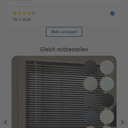
Die Jalousie kann wahlweise an der Wand, an der Decke oder
direkt am Fenster montiert werden. Das mitgelieferte
Montagezubehör macht die Montage zum Kinderspiel.
Umfangreicher Lieferumfang
Im Lieferumfang enthalten sind die Jalousie in der gewünschten
Farbe, alle benötigten Montageträger, Schnurwickler für die
Gleich mitbestellen
Kindersicherung, Endleistenhalter sowie die hochwertige Blende
mit Halterungen.