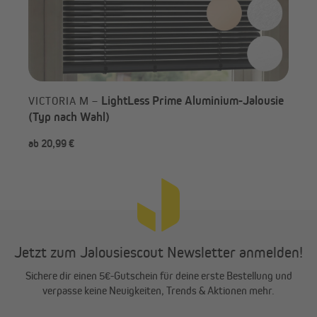
sie
LightLess Prime Aluminium-Jalousie
VICTORIA M –
VI
(Typ nach Wahl)
(Ty
ab 20,99 €
ab 
Richtig messen - je nach Montageart
Die richtige Bestellgröße deiner Holzjalousie hängt auch von der
gewünschten Montageart ab. Gehe beim Messen wie folgt vor:
Montage im Fensterflügel
Jetzt zum Jalousiescout Newsletter anmelden!
Breite und die Höhe des Fensterflügels messen. Für die Breite
Sichere dir einen 5€-Gutschein für deine erste Bestellung und
ca. 2-4 cm addieren. Achte darauf, dass der Fenstergriff nicht
verpasse keine Neuigkeiten, Trends & Aktionen mehr.
verdeckt oder in der Bedienung behindert wird.