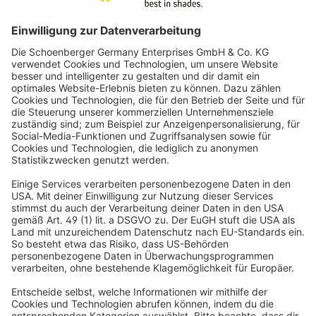
KUNDEN VERTRAUEN UNS
Jalousiescout hat bereits über
5 Millionen Haushalte
ausgestattet.
AUFMASS- & MONTAGESERVICE
Für maximale Passgenauigkeit und maximale Sicherheit.
ZERTIFIZIERTER KÄUFERSCHUTZ
Einfach sicher bestellen. Profitiere vom umfassenden
Käuferschutz.