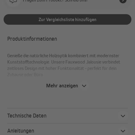
Zur Vergleichsliste hinzufügen
Produktinformationen
Genieße die natürliche Holzoptik kombiniert mit modernster
Kunststofftechnologie. Unsere Fauxwood Jalousie verbindet
zeitloses Design mit hoher Funktionalität - perfekt für dein
Zuhause oder Büro.
Mehr anzeigen
Deine Vorteile auf einen Blick
Praktischer Sichtschutz in modernem Design
Individuelle Lichtregulierung
Technische Daten
Robuste und natürliche Optik, pflegeleicht
Einfache Montage und Bedienung
Anleitungen