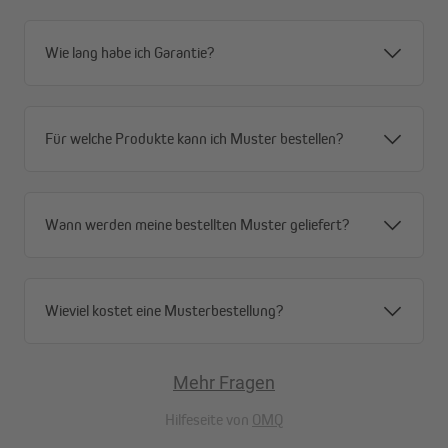
Wie lang habe ich Garantie?
Vielseitig und robust
Dank der feuchtigkeits- und UV-beständigen Materialien ist
Für welche Produkte kann ich Muster bestellen?
diese Acryl-Jalousie für jeden Raum geeignet. Besonders im Bad
oder in der Küche punktet sie gegenüber echten Holzjalousien.
Die pflegeleichte Oberfläche lässt sich einfach mit einem feuchten
Tuch abwischen.
Wann werden meine bestellten Muster geliefert?
Flexible Lichtsteuerung nach Wunsch
Mit den 35 mm breiten Lamellen lässt sich das Tageslicht exakt
Wieviel kostet eine Musterbestellung?
nach Wunsch regulieren. Mit der rechten Zugschnur regulierst
du die Höhe, mit der linken Wendeschnur die Neigung der
Lamellen. Der praktische Schnurverbinder macht die Bedienung
besonders komfortabel - mit nur einer Handbewegung steuerst
Mehr Fragen
du deine Jalousie
Hilfeseite von
OMQ