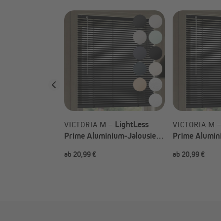
LightLess
LightLess
 –
VICTORIA M –
VICTORIA M 
nium-Jalousie
Prime Aluminium-Jalousie
Prime Alumin
ahl)
(Typ nach Wahl)
(Typ nach Wa
ab 20,99 €
ab 20,99 €