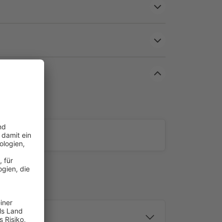
ust
tändigen Materialien ist diese Acryl-Jalousie für
m Bad oder in der Küche punktet sie gegenüber
chte Oberfläche lässt sich einfach mit einem feuchten
euerung nach Wunsch