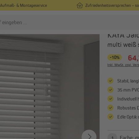
Aufmaß- & Montageservice
Zufriedenheitsversprechen – s
VICTORIA M
KAYA Jalo
multi weiß 
lissees
Rollos
64,
-10%
Plissees nach Maß
Rollos nach Maß
Inkl. MwSt. zzgl. Ve
Plissees in Standardgrößen
Rollos in Standardgrößen
Plissees ohne Bohren
Rollos ohne Bohren
Stabil, lan
Alle anzeigen
Alle anzeigen
35 mm PVC
Individuell
ardinen & Vorhänge
Robustes D
Vorhänge nach Maß
Edle Optik
Vorhänge in Standardgrößen
Gardinenstangen & Zubehör
Fa
1