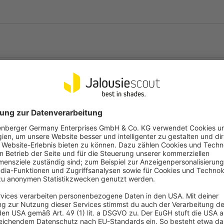
Vielseitig und rob
Dank der feuchtigkeits- und UV-bes
jeden Raum geeignet. Besonders i
Häufige Fragen
echten Holzjalousien. Die pflegelei
Tuch abwischen.
Flexible Lichtst