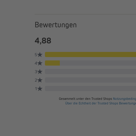
Flexible Montagemöglichke
Die Jalousie kann wahlweise an der Wand, an der Deck
werden. Das mitgelieferte Montagezubehör macht die
Bewertungen
Umfangreicher Lieferumfa
Im Lieferumfang enthalten sind die Jalousie in der ge
Montageträger, Schnurwickler für die Kindersicherung
hochwertige Blende mit Halterungen.