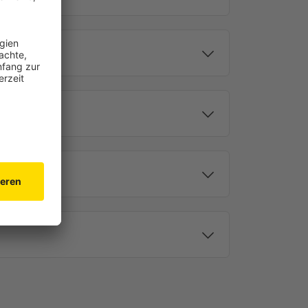
sst sich das Tageslicht exakt nach Wunsch regulieren.
rst du die Höhe, mit der linken Wendeschnur die
sche Schnurverbinder macht die Bedienung besonders
bewegung steuerst du deine Jalousie