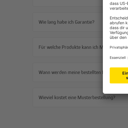
Wie lang habe ich Garantie?
Für welche Produkte kann ich Muster bestel
Wann werden meine bestellten Muster gelie
Wieviel kostet eine Musterbestellung?