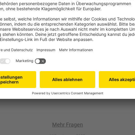
Mit den 35 mm breiten Lamellen lä
Mit der rechten Zugschnur regulie
Neigung der Lamellen. Der prakti
komfortabel - mit nur einer Hand
len?
fert?
Mehr Fragen