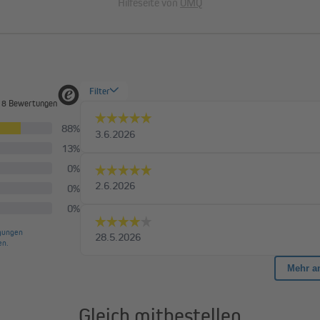
iten
Hilfeseite von
OMQ
e oder direkt am Fenster montiert
 Montage zum Kinderspiel.
ng
wünschten Farbe, alle benötigten
, Endleistenhalter sowie die
Richtig messen - 
Gleich mitbestellen