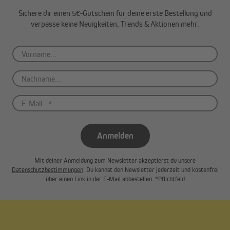
Verwendung von milder Seifenlauge bei stärkeren
Sichere dir einen 5€-Gutschein für deine erste Bestellung und
Verschmutzungen
verpasse keine Neuigkeiten, Trends & Aktionen mehr.
Sanfte Reinigung mit einer weichen Bürste möglich
Bitte verzichte auf aggressive Reinigungsmittel und
Hochdruckreiniger, um das Material zu schonen und die
Langlebigkeit deiner Markise zu gewährleisten.
Schaffe dir deinen persönlichen Wohlfühlort im Freien mit der
paramondo Kassettenmarkise Quadris - dein perfekter Begleiter
für entspannte Momente.
Anmelden
Mit deiner Anmeldung zum Newsletter akzeptierst du unsere
Datenschutzbestimmungen
. Du kannst den Newsletter jederzeit und kostenfrei
über einen Link in der E-Mail abbestellen. *Pflichtfeld