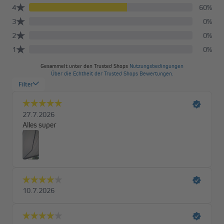
In verschiedenen Größen erhältlich
Die Quadris ist in Standardbreiten von 3,5 bis 6 Metern mit
einem Ausfall von bis zu 3,5 Metern erhältlich.
Hochwertige Materialien für lange
Lebensdauer
Unsere wasser- und schmutzabweisenden Polyesterstoffe gibt
es in leuchtenden Farben wie Weinrot oder zum Beispiel in
klassischem Grau. Du hast die Wahl zwischen Unifarben und
Blockstreifen. Ein UV-Schutz von 30+ garantiert unbeschwerte
Sonnenstunden unter deiner Markise. Das robuste Gestell aus
Aluminium erhältst du wahlweise in Weiß oder Anthrazit.
Durchdachte Technik für maximalen Komfort
Die geschlossene Kassette schützt deine Markise zuverlässig
vor Witterungseinflüssen. Eine integrierte Bürste reinigt das
Tuch beim Einfahren automatisch, die integrierte Regenrinne im
Ausfallprofil sorgt für einen optimalen Wasserablauf. Der
Neigungswinkel ist flexibel zwischen 0° und 20° einstellbar.