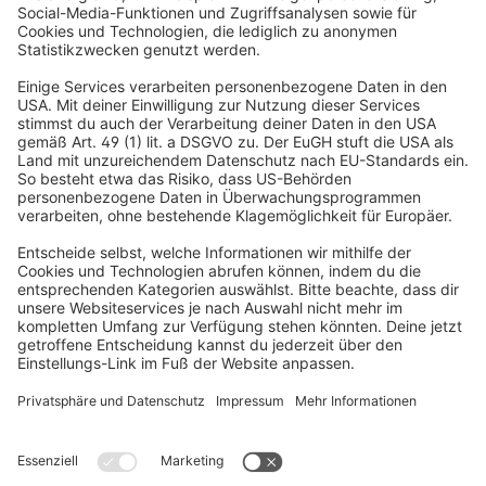
MASSANFERTIGUNG
Wir fertigen exakt nach deinen Wunschvorgaben.
KUNDEN VERTRAUEN UNS
Jalousiescout hat bereits über
5 Millionen Haushalte
ausgestattet.
AUFMASS- & MONTAGESERVICE
Für maximale Passgenauigkeit und maximale Sicherheit.
ZERTIFIZIERTER KÄUFERSCHUTZ
Einfach sicher bestellen. Profitiere vom umfassenden
Käuferschutz.