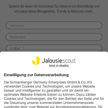
Verwendung von milder Seifenlauge bei stärkeren
Sichere dir einen 5€-Gutschein für deine erste Bestellung und
Verschmutzungen
verpasse keine Neuigkeiten, Trends & Aktionen mehr.
Sanfte Reinigung mit einer weichen Bürste möglich
Bitte verzichte auf aggressive Reinigungsmittel und
Hochdruckreiniger, um das Material zu schonen und die
Langlebigkeit deiner Markise zu gewährleisten.
Schaffe dir deinen persönlichen Wohlfühlort im Freien mit der
paramondo Kassettenmarkise Quadris - dein perfekter Begleiter
für entspannte Momente.
Anmelden
Mit deiner Anmeldung zum Newsletter akzeptierst du unsere
Datenschutzbestimmungen
. Du kannst den Newsletter jederzeit und kostenfrei
über einen Link in der E-Mail abbestellen. *Pflichtfeld