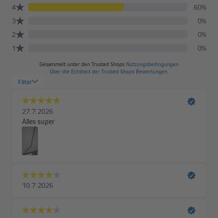
In verschiedenen Größen erhältlich
Die Quadris ist in Standardbreiten von 3,5 bis 6 Metern mit
einem Ausfall von bis zu 3,5 Metern erhältlich.
Hochwertige Materialien für lange
Lebensdauer
Unsere wasser- und schmutzabweisenden Polyesterstoffe gibt
es in leuchtenden Farben wie Weinrot oder zum Beispiel in
klassischem Grau. Du hast die Wahl zwischen Unifarben und
Blockstreifen. Ein UV-Schutz von 30+ garantiert unbeschwerte
Sonnenstunden unter deiner Markise. Das robuste Gestell aus
Aluminium erhältst du wahlweise in Weiß oder Anthrazit.
Durchdachte Technik für maximalen Komfort
Die geschlossene Kassette schützt deine Markise zuverlässig
vor Witterungseinflüssen. Eine integrierte Bürste reinigt das
Tuch beim Einfahren automatisch, die integrierte Regenrinne im
Ausfallprofil sorgt für einen optimalen Wasserablauf. Der
Neigungswinkel ist flexibel zwischen 0° und 20° einstellbar.