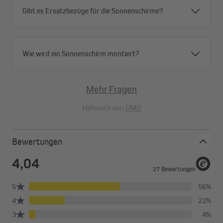
Sonnenschirme verfügen über einen robusten
Gibt es Ersatzbezüge für die Sonnenschirme?
Aluminium-Mast mit 48 mm Durchmesser, der
langanhaltende Stabilität gewährleistet.
Öffnen und Schließen per Kurbelbedienung: Mit der
Wie wird ein Sonnenschirm montiert?
integrierten Kurbel hast du den interpara in
Nullkommanichts geöffnet, wenn die Sonne
durchsticht.
Mehr Fragen
Knickmechanismus für volle Flexibilität:Passe den
Neigungswinkel einfach an und bringe den Schatten
Hilfeseite von
OMQ
dorthin, wo du ihn brauchst.
Qualität bis ins Detail: Pulverbeschichtete Gestelle in
stilvollen Farben, die Bespannung aus 100 %
Bewertungen
belastbarem Polyester – hier passt alles.
Mit oder ohne Standfuß: Bestelle den passenden
Standfuß gleich mit, wenn du noch keinen hast – oder
du verwendest einfach deinen vorhandenen.