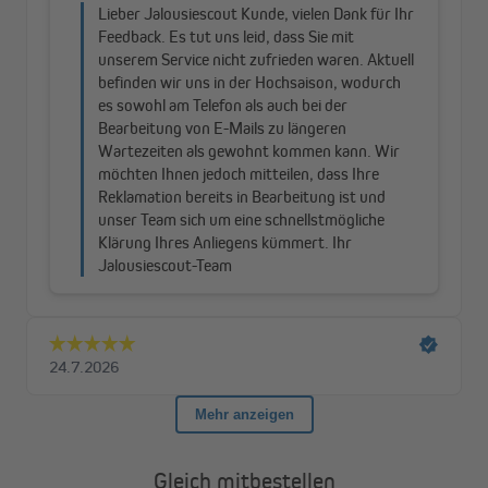
Zum Kurbeln und Knicken
Alle interpara-Modelle, egal ob in der ∅-3,5-m- oder der 3-x-3-
m-Variante, sind mit einer Handkurbel ausgestattet. Durch das
Seilzugsystem kannst du den Schirm leichtgängig in jede
beliebige Position kurbeln. Da der interpara ein knickbarer
Sonnenschirm ist, lässt er sich in zwei Richtungen neigen,
sodass du nicht immer den gesamten Schirm verschieben
musst, wenn die Sonne weiterwandert.
Air Vent – die Frischluftgarantie
Durch eine Lüftungsöffnung oben am Schirm kann der Wind
entweichen, wodurch der interpara weniger Angriffsfläche bietet
und so bei starkem Wind einen stabileren Stand hat. Bei
Windstille sorgt die Belüftung für angenehme Frische, weil
warme Luft durch die Belüftung oben entweicht.
Gleich mitbestellen