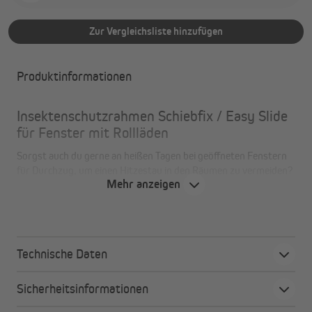
Zur Vergleichsliste hinzufügen
Produktinformationen
Insektenschutzrahmen Schiebfix / Easy Slide
für Fenster mit Rollläden
Sorgst auch du gerne an heißen Tagen bei geöffneten Fenstern
für Durchzug, um einen Hitzestau in den Räumen zu vermeiden?
Mehr anzeigen
Leider fassen Insekten das gerne mal als Einladung auf.
Bevor du nun in der Nacht auf Mückenjagd gehen musst, um den
Blutsaugern den Garaus zu machen, haben wir einen Tipp für
dich: Unseren Insektenschutzrahmen Schiebfix / Easy Slide.
Ohne Bohren – einfach in den Rollladenschienen anzubringen.
Technische Daten
Sicherheitsinformationen
Was dir der Insektenschutzrahmen Schiebfix /
Easy Slide bietet: