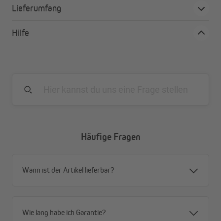
Lieferumfang
Strapazierfähiges und sehr engmaschig gewebtes
Netzgewebe aus Fiberglas
Hilfe
Geeignet für Fenster mit Rollladenschienen
Ganz einfach ohne Bohren am Fenster zu befestigen
Ausziehbar auf bis zu einer Fensterbreite von 142 cm
Stabiler Aluminiumrahmen, in Weiß, Silber oder Braun
Unkomplizierte Montage ohne Bohren in den
Führungsschienen der Rollläden
Häufige Fragen
Wann ist der Artikel lieferbar?
Wie lang habe ich Garantie?