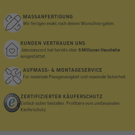
Wir verwenden einen Service eines Drittanbieters, um
Videoinhalte einzubetten. Dieser Service kann Daten zu
MASSANFERTIGUNG
deinen Aktivitäten sammeln. Bitte lies die Details durch
und stimme der Nutzung des Service zu, um dieses Video
Wir fertigen exakt nach deinen Wunschvorgaben.
anzusehen.
Mehr Informationen
KUNDEN VERTRAUEN UNS
Jalousiescout hat bereits über
5 Millionen Haushalte
ausgestattet.
Akzeptieren
Powered by
Usercentrics Consent Management
AUFMASS- & MONTAGESERVICE
Für maximale Passgenauigkeit und maximale Sicherheit.
ZERTIFIZIERTER KÄUFERSCHUTZ
Einfach sicher bestellen. Profitiere vom umfassenden
Käuferschutz.
Achtung!