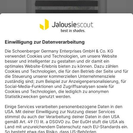
VICTORIA M
Klemmfix Doppelrollo / Duo Rollo | 65 x 230 cm,
schwarz
Einfache Montage mittels Klemmhaltern (14 - 17 mm
Fensterflügelstärke)
Ultraschallzuschnitt für minimale Flusen und Ausfransungen