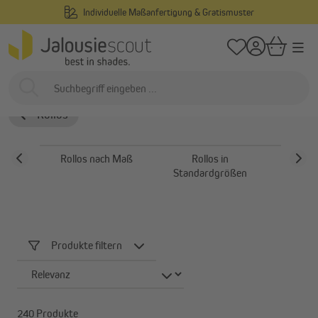
Individuelle Maßanfertigung & Gratismuster
alt springen
/
/
Startseite
Innenliegend
Rollos
Doppelrollos
Doppelrollos
Rollos
Rollos nach Maß
Rollos in
Rollos 
Standardgrößen
Produkte filtern
240 Produkte