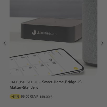
Smart-Home-Bridge JS |
JALOUSIESCOUT –
Matter-Standard
-34%
99,00 €
-7
UVP
149,00 €