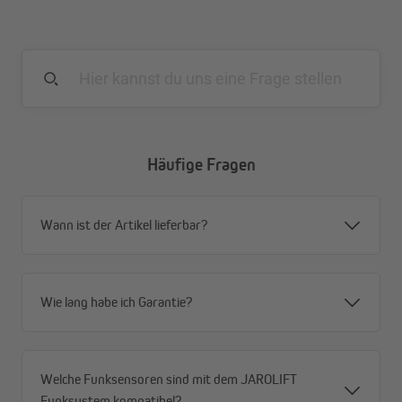
Heizkörper möglich
Einfache Anbringung
Mit integriertem Verkalkungsschutz und
Frostschutzerkennung
Boost-Funktion für schnelles Heizen von Räumen
Häufige Fragen
Wann ist der Artikel lieferbar?
Wie lang habe ich Garantie?
Welche Funksensoren sind mit dem JAROLIFT
Funksystem kompatibel?