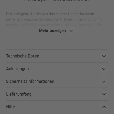
Das intelligente Heizkörperthermostat Homepilot ist die
perfekte Ergänzung für dein Smart Home. In Verbindung mit
dem Homepilot Gateway premium sorgt das Thermostat für
behaglichen Komfort, spart ganz nebenbei Energie und schont
Mehr anzeigen
die Umwelt. Das klassisch gestaltete Accessoire in Weiß passt
auf alle gängigen Heizkörperventile. Einfach die alten
Heizkörperventile gegen den Homepilot Heizkörperthermostat
austauschen.
Technische Daten
Anleitungen
Deine Vorteile auf einen Blick
Mit praktischem, gut lesbarem Display
Sicherheitsinformationen
Passt auf alle gängigen Heizungsventile
Spart Energie und Geld
Lieferumfang
Umweltschonend
Steuerbar über HomePilot oder HomePilot App
Hilfe
Manuelle Temperaturregelung auch direkt am