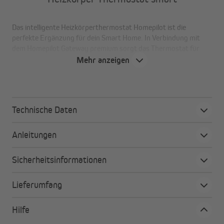
Das intelligente Heizkörperthermostat Homepilot ist die
perfekte Ergänzung für dein Smart Home. In Verbindung mit
dem Homepilot Gateway premium sorgt das Thermostat für
behaglichen Komfort, spart ganz nebenbei Energie und schont
Mehr anzeigen
die Umwelt. Das klassisch gestaltete Accessoire in Weiß passt
auf alle gängigen Heizkörperventile. Einfach die alten
Heizkörperventile gegen den Homepilot Heizkörperthermostat
austauschen.
Technische Daten
Anleitungen
Deine Vorteile auf einen Blick
Mit praktischem, gut lesbarem Display
Sicherheitsinformationen
Passt auf alle gängigen Heizungsventile
Spart Energie und Geld
Lieferumfang
Umweltschonend
Steuerbar über HomePilot oder HomePilot App
Hilfe
Manuelle Temperaturregelung auch direkt am