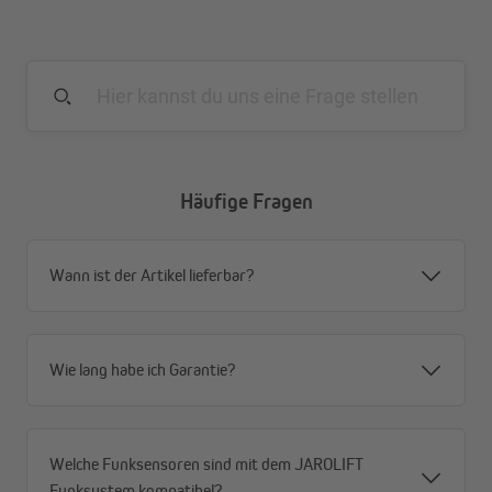
Heizkörper möglich
Einfache Anbringung
Mit integriertem Verkalkungsschutz und
Frostschutzerkennung
Boost-Funktion für schnelles Heizen von Räumen
Häufige Fragen
Wann ist der Artikel lieferbar?
Wie lang habe ich Garantie?
Welche Funksensoren sind mit dem JAROLIFT
Funksystem kompatibel?