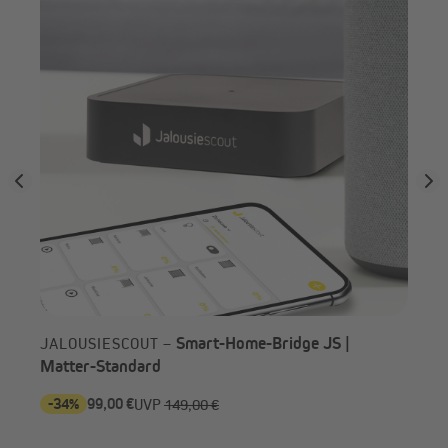
Smart-Home-Bridge JS |
JALOUSIESCOUT –
Matter-Standard
-34%
99,00 €
-3
UVP
149,00 €