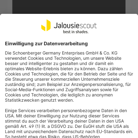
VICTORIA M
Stoffmuster für Stoffrollo nach Maß
SXL-069 schwarz, vollverdunkelnd, Rom
In den Warenkorb
Seite
Seite
1
2