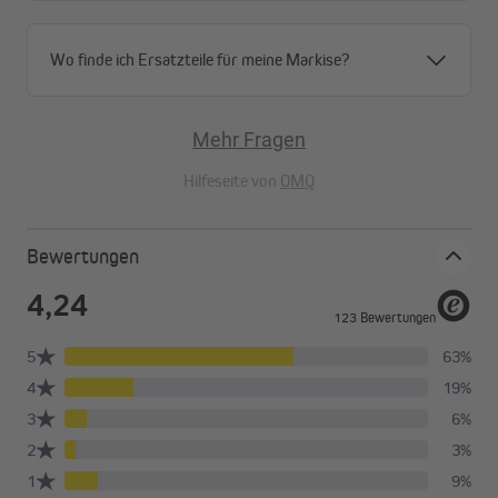
Wo finde ich Ersatzteile für meine Markise?
Mehr Fragen
Hilfeseite von
OMQ
Bewertungen
Was macht die Basic 2000 aus?
Unser Modell Basic 2000 eignet sich nicht nur hervorragend zur
Beschattung deiner Terrasse, sondern ist auch optisch ein
echter Blickfang. Die hochwertige Verarbeitung sorgt für
Stabilität bis zu Windstärke 5 (ca. 38 km/h).
Die Gelenkarmmarkise ist in unterschiedlichen Farben, Breiten
und Ausfällen erhältlich. Da ist bestimmt auch für dich das