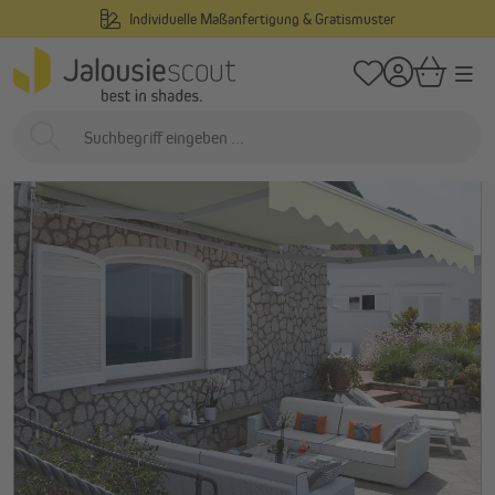
Individuelle Maßanfertigung & Gratismuster
alt springen
/
/
Startseite
Außenliegend
Markisen
Gelenkarmmarkisen