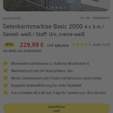
paramondo
Art.-Nr.:
1000020037
Gelenkarmmarkise Basic 2000
4 x 3 m /
Gestell: weiß / Stoff: Uni, creme-weiß
229,99 €
-67%
UVP
689,99 €
Inkl. MwSt. zzgl. Versandkosten
Windwiderstandsklasse 2, stabil bis Windstärke 5
Markisentuch mit UV-Schutzfaktor 30+
Motor (mechanisch oder Funk) und Sensoren nachrüstbar
Doppelte Stahlseilführung für mehr Stabilität
Extra stabiles 40 x 40 mm Tragrohr (andere nur 30 x 30 mm)
Gestellfarbe
weiß