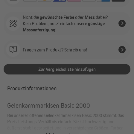
Nicht die
gewünschte Farbe
oder
Mass
dabei?
Kein Problem, nutz' einfach unsere
günstige
Massanfertigung!
Fragen zum Produkt? Schreib uns!
Zur Vergleichsliste hinzufügen
Produktinformationen
Gelenkarmmarkisen Basic 2000
Bei unserer offenen Gelenkarmmarkisen Basic 2000 stimmt das
Preis-Leistungs-Verhältnis einfach. Sie ist hochwertig und
äußerst stabil gearbeitet und in verschiedenen Größen, Farben