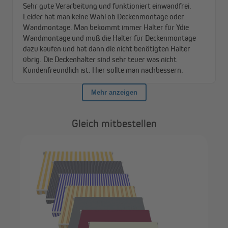
Gleich mitbestellen
 |
JA
gr