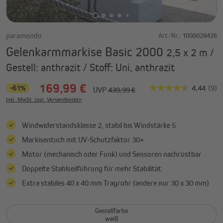
paramondo
Art.-Nr.:
1000028426
Gelenkarmmarkise Basic 2000
2,5 x 2 m /
Gestell: anthrazit / Stoff: Uni, anthrazit
169,99 €
-61%
UVP
439,99 €
Inkl. MwSt. zzgl. Versandkosten
Windwiderstandsklasse 2, stabil bis Windstärke 5
Markisentuch mit UV-Schutzfaktor 30+
Motor (mechanisch oder Funk) und Sensoren nachrüstbar
Doppelte Stahlseilführung für mehr Stabilität
Extra stabiles 40 x 40 mm Tragrohr (andere nur 30 x 30 mm)
Gestellfarbe
weiß