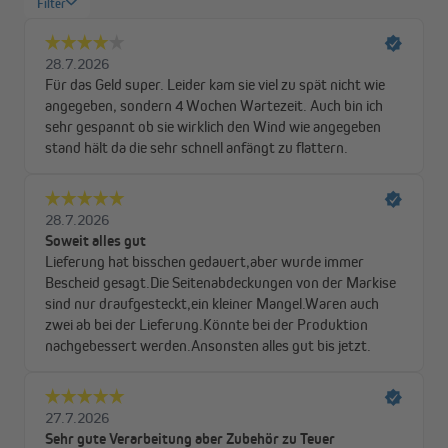
Stabil und robust gefertigt – läuft geräuscharm
Was macht unsere Basic 2000 eigentlich so außergewöhnlich
stabil? Ganz einfach: Wir haben eine doppelte Stahlseilführung in
die Aluminium-Gelenkarme integriert. Ein weiterer Vorteil ist,
dass sich die Markise ziemlich geräuschlos ein- und auskurbeln
lässt. Um Verschleiß und Abrieb der Armgelenke so gering wie
möglich zu halten, haben wir die Stahlseile außerdem mit einer
Kunststoffhülle umgeben. Zum Schutz vor witterungsbedingten
Schäden haben wir die Markise zudem mit einer hochwertigen
Lackierung versehen. Schrauben aus Edelstahl verhindern Rost.
So hast du lange Freude an deiner Basic 2000.