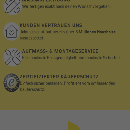
Wir fertigen exakt nach deinen Wunschvorgaben.
KUNDEN VERTRAUEN UNS
Wir benötigen deine Zustimmung, um den
Jalousiescout hat bereits über
5 Millionen Haushalte
YouTube Video-Service zu laden!
ausgestattet.
Wir verwenden einen Service eines Drittanbieters, um
Videoinhalte einzubetten. Dieser Service kann Daten zu
AUFMASS- & MONTAGESERVICE
deinen Aktivitäten sammeln. Bitte lies die Details durch
und stimme der Nutzung des Service zu, um dieses Video
Für maximale Passgenauigkeit und maximale Sicherheit.
anzusehen.
Mehr Informationen
ZERTIFIZIERTER KÄUFERSCHUTZ
Einfach sicher bestellen. Profitiere vom umfassenden
Käuferschutz.
Akzeptieren
Powered by
Usercentrics Consent Management