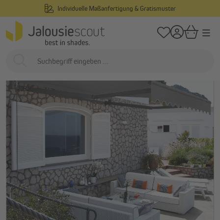
Individuelle Maßanfertigung & Gratismuster
alt springen
/
/
Startseite
Außenliegend
Markisen
Gelenkarmmarkisen