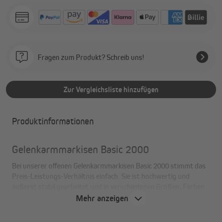
Fragen zum Produkt? Schreib uns!
Zur Vergleichsliste hinzufügen
Produktinformationen
Gelenkarmmarkisen Basic 2000
Bei unserer offenen Gelenkarmmarkisen Basic 2000 stimmt das
Preis-Leistungs-Verhältnis einfach. Sie ist hochwertig und
äußerst stabil gearbeitet und in verschiedenen Größen, Farben
und Mustern erhältlich. Noch dazu ist die Basic 2000 einfach zu
Mehr anzeigen
montieren und zu bedienen. So geht Sonnenschutz!