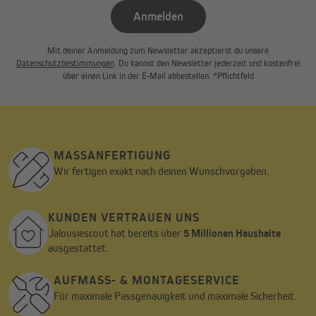
Anmelden
Mit deiner Anmeldung zum Newsletter akzeptierst du unsere
Datenschutzbestimmungen
. Du kannst den Newsletter jederzeit und kostenfrei
über einen Link in der E-Mail abbestellen. *Pflichtfeld
Stabil und robust gefertigt – läuft geräuscharm
Was macht unsere Basic 2000 eigentlich so außergewöhnlich
stabil? Ganz einfach: Wir haben eine doppelte Stahlseilführung in
die Aluminium-Gelenkarme integriert. Ein weiterer Vorteil ist,
dass sich die Markise ziemlich geräuschlos ein- und auskurbeln
MASSANFERTIGUNG
lässt. Um Verschleiß und Abrieb der Armgelenke so gering wie
Wir fertigen exakt nach deinen Wunschvorgaben.
möglich zu halten, haben wir die Stahlseile außerdem mit einer
Kunststoffhülle umgeben. Zum Schutz vor witterungsbedingten
Schäden haben wir die Markise zudem mit einer hochwertigen
KUNDEN VERTRAUEN UNS
Lackierung versehen. Schrauben aus Edelstahl verhindern Rost.
Jalousiescout hat bereits über
5 Millionen Haushalte
So hast du lange Freude an deiner Basic 2000.
ausgestattet.
AUFMASS- & MONTAGESERVICE
Für maximale Passgenauigkeit und maximale Sicherheit.