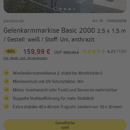
paramondo
Art.-Nr.:
1000020008
Gelenkarmmarkise Basic 2000
2,5 x 1,5 m
/ Gestell: weiß / Stoff: Uni, anthrazit
159,99 €
-60%
UVP
399,99 €
Inkl. MwSt. zzgl. Versandkosten
Windwiderstandsklasse 2, stabil bis Windstärke 5
Markisentuch mit UV-Schutzfaktor 30+
Motor (mechanisch oder Funk) und Sensoren nachrüstbar
Doppelte Stahlseilführung für mehr Stabilität
Extra stabiles 40 x 40 mm Tragrohr (andere nur 30 x 30 mm)
Gestellfarbe
weiß