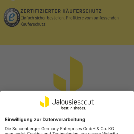
ZERTIFIZIERTER KÄUFERSCHUTZ
Einfach sicher bestellen. Profitiere vom umfassenden
Käuferschutz.
Zubehör für alle Fälle
In der Lieferung deiner Gelenkarmmarkise Basic 2000 ist eine
160 cm lange Kurbel enthalten, mit der du sie mechanisch per
Hand ein- und auskurbelst. Bei Jalousiescout findest du aber
Vertrag widerrufen