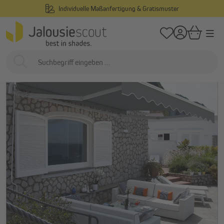
Individuelle Maßanfertigung & Gratismuster
alt springen
/
/
Startseite
Außenliegend
Markisen
Gelenkarmmarkisen