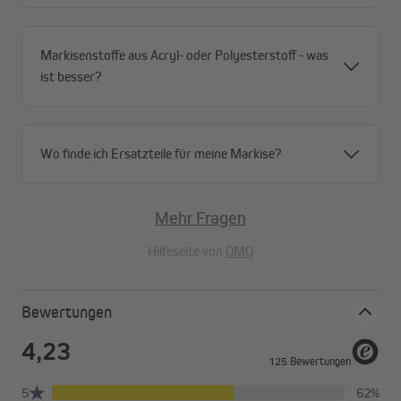
Markisenstoffe aus Acryl- oder Polyesterstoff - was
ist besser?
Wo finde ich Ersatzteile für meine Markise?
Mehr Fragen
Hilfeseite von
OMQ
Bewertungen
Was macht die Basic 2000 aus?
Unser Modell Basic 2000 eignet sich nicht nur hervorragend zur