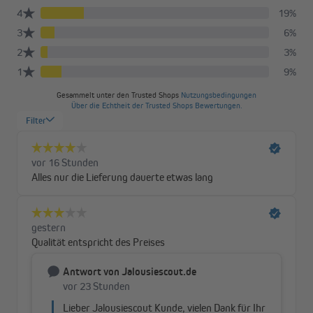
Beschattung deiner Terrasse, sondern ist auch optisch ein
echter Blickfang. Die hochwertige Verarbeitung sorgt für
Stabilität bis zu Windstärke 5 (ca. 38 km/h).
Die Gelenkarmmarkise ist in unterschiedlichen Farben, Breiten
und Ausfällen erhältlich. Da ist bestimmt auch für dich das
richtige Modell dabei, so dass du sonnige Tage gut beschattet
genießen kannst. Und das zu einem sensationellen Preis-
Leistungs-Verhältnis!