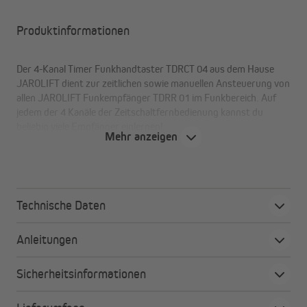
Produktinformationen
Der 4-Kanal Timer Funkhandtaster TDRCT 04 aus dem Hause
JAROLIFT dient zur zeitlichen sowie manuellen Ansteuerung von
allen JAROLIFT Funkempfänger TDRR 01 im Funkbereich. Auf
jedem der 4 Kanäle der Zeitschaltfernbedienung kannst du
beliebig viele Empfänger einlernen!
Mehr anzeigen
Einfache Umrüstung!
Tausche deinen jetzigen Taster /
Knebelschalter gegen den Einfach- Funkempfänger TDRR 01 aus
und steuere deine kabelgebundenen Rohrmotoren ab sofort
problemlos per Funkfernbedienung (4-Kanal Handsender mit
Technische Daten
Zeitschaltuhr TDRCT 04).
Anleitungen
JAROLIFT Funkhandsender TDRCT 04 & Einfach
Funkempfänger TDRR 01 - Funktionen im Detail
Sicherheitsinformationen