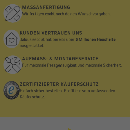
festen Fahrzeiten für jeden Wochentag.
MASSANFERTIGUNG
Wir fertigen exakt nach deinen Wunschvorgaben.
Der Empfänger kann mit allen 230 Volt Rohrmotoren betrieben
werden, welche über 2 Steuerleitungen (Auf/Ab), sowie einen
Phasenanschluss, Nullleiter und ein Erdungskabel verfügen.
KUNDEN VERTRAUEN UNS
Jalousiescout hat bereits über
5 Millionen Haushalte
ausgestattet.
AUFMASS- & MONTAGESERVICE
Für maximale Passgenauigkeit und maximale Sicherheit.
ZERTIFIZIERTER KÄUFERSCHUTZ
Einfach sicher bestellen. Profitiere vom umfassenden
Käuferschutz.