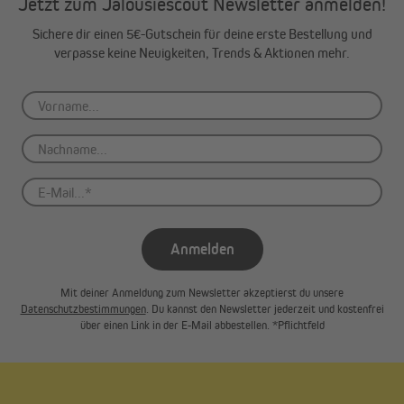
Jetzt zum Jalousiescout Newsletter anmelden!
Sichere dir einen 5€-Gutschein für deine erste Bestellung und
verpasse keine Neuigkeiten, Trends & Aktionen mehr.
JAROLIFT Funkempfänger TDRR 01 im Überblick
Zur Ansteuerung des Funkempfängers können alle Funksender
Anmelden
des Jarolift TDR - Funksystems verwendet werden.
Je nach gewähltem Sender bieten sich mit dem Funkempfänger
Mit deiner Anmeldung zum Newsletter akzeptierst du unsere
verschiedene Bedienmöglichkeiten. Zum einen kann der Rollladen
Datenschutzbestimmungen
. Du kannst den Newsletter jederzeit und kostenfrei
einzeln manuell bedient werden, oder aber mit Hilfe eines
über einen Link in der E-Mail abbestellen. *Pflichtfeld
Mehrkanalsenders zusammen mit einer Gruppe von
Empfängern und Funkmotoren bedient werden. Zu guter letzt
bietet sich auch die Möglichkeit, über einen unserer 4-Kanal
Funk-Timer, den Empfänger zeitlich anzusteuern. Also mit