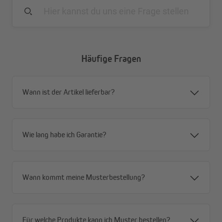
Wie viele Universalhalterungen benötige ich?
Um eine starke, punktuelle Belastungen der Jalousie-
Universalhalterungen und deren Verschraubungen zu
vermeiden, empfehlen wir dir, bei einer Jalousielänge unter 120
cm das Ersatzteil-Set mit 2 Universalhalterungen und bei einer
Häufige Fragen
Jalousielänge über 120 cm das Ersatzteil-Set mit 3
Universalhalterungen zu verwenden. So kannst du deine
Jalousie, egal ob auf die Wand oder in die Laibung, sicher und
Wann ist der Artikel lieferbar?
stabil montieren.
Wie lang habe ich Garantie?
Wann kommt meine Musterbestellung?
Für welche Produkte kann ich Muster bestellen?