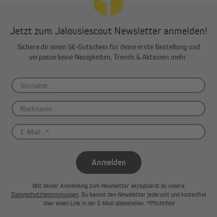
Jetzt zum Jalousiescout Newsletter anmelden!
Sichere dir einen 5€-Gutschein für deine erste Bestellung und
verpasse keine Neuigkeiten, Trends & Aktionen mehr.
Montage auf den Flügel
Bei der Montage auf den Fenster- / Türflügel schraubst du den
Jalousiehalter frontal auf das Fenster oder Tür. Achte hierbei
Anmelden
darauf, dass die Jalousie neben Fenster- bzw. Türgriff verläuft.
Mit deiner Anmeldung zum Newsletter akzeptierst du unsere
Datenschutzbestimmungen
. Du kannst den Newsletter jederzeit und kostenfrei
über einen Link in der E-Mail abbestellen. *Pflichtfeld