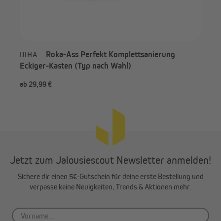
Unser Dämm-Tipp: Seitenteildämmung
Um eine vollkommene Dämmung deiner Rollladenkästen zu
erreichen, empfehlen wir dringend auch die Stirnseiten des
Rollladenkastens zu dämmen. Hierzu eignen sich die JAROLIFT
Roka-Ass Perfekt Komplettsanierung
DIHA –
Rollladenkasten-Seitenteildämmungen 13 mm (300 x 330 mm)
Eckiger-Kasten (Typ nach Wahl)
besonders gut. Die Formteile werden einfach passend für die
Stirndeckel zurecht geschnitten und in den Rollladenkasten
ab 29,99 €
ab 
eingeklebt.
Jetzt zum Jalousiescout Newsletter anmelden!
Sichere dir einen 5€-Gutschein für deine erste Bestellung und
verpasse keine Neuigkeiten, Trends & Aktionen mehr.