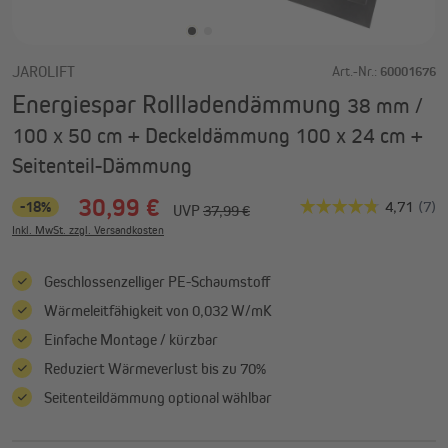
JAROLIFT
Art.-Nr.:
60001676
Energiespar Rollladendämmung
38 mm /
100 x 50 cm + Deckeldämmung 100 x 24 cm +
Seitenteil-Dämmung
30,99 €
-18%
UVP
37,99 €
Inkl. MwSt. zzgl. Versandkosten
Geschlossenzelliger PE-Schaumstoff
Wärmeleitfähigkeit von 0,032 W/mK
Einfache Montage / kürzbar
Reduziert Wärmeverlust bis zu 70%
Seitenteildämmung optional wählbar