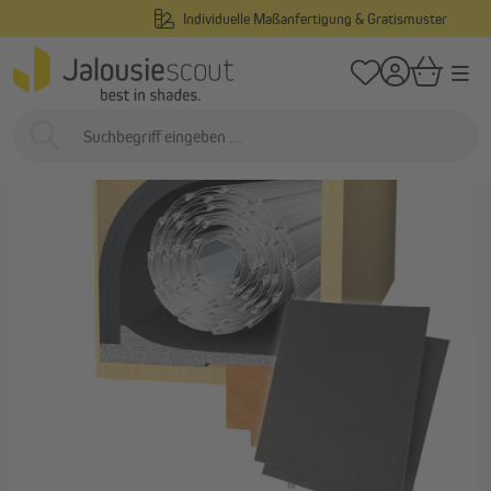
Individuelle Maßanfertigung & Gratismuster
alt springen
/
/
Startseite
Außenliegend
Rollladen
Rollladenkastendämmungen