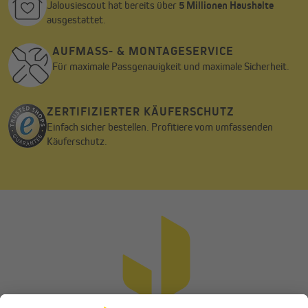
Jalousiescout hat bereits über
5 Millionen Haushalte
ausgestattet.
AUFMASS- & MONTAGESERVICE
Für maximale Passgenauigkeit und maximale Sicherheit.
PE-Dämmmatte
Die 13 / 25 mm starke Polyethylen-Matte aus dem Hause
ZERTIFIZIERTER KÄUFERSCHUTZ
JAROLIFT wurde aus besonders hochwertigen Stoffen gefertigt
um bestmögliche Dämmungswerte zu erzielen. Die Matte lässt
Einfach sicher bestellen. Profitiere vom umfassenden
sich zudem problemlos mit einem Cuttermesser auf die
Käuferschutz.
gewünschte Größe zuschneiden.
Stärkere Dämmung benötigt? Mit unseren
Dämmmatten kein Problem!
Unsere JAROLIFT Dämmmatten 13 und 25 mm können
problemlos zusammen verbaut werden. So erreichst du eine
Dämmstärke von 38 mm. Unsere Verschlussdeckel-Dämmung
aus dem Hause JAROLIFT ist so ausgelegt, dass die Nut auf 38
mm erweitert werden kann. Achte beim Einbau darauf, dass
genügend Platz im Rollladenkasten bleibt, um den