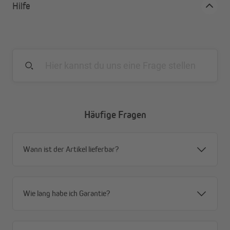
Hilfe
Vorteile der Komplett-Dämmungen
Feuchtigkeitstransport über Verschlussdeckel-
Dämmung nach außen
Problemloser Zugang für evtl. erforderliche
Reparaturen durch Nut- und Federverbindung
Passend für Rollladenkästen mit Revisionsöffnung
Häufige Fragen
"vorn" oder "unten"
Wärmeleitfähigkeit von bis zu 0,031W/mK
Erhöht den Wohnkomfort: Wärme bleibt im Raum
Wann ist der Artikel lieferbar?
und Kälte / Geräusche bleiben draußen
Behebt Zuglufterscheinungen in Fensternähe
Reduziert Wärmeverlust bis zu 70%
Wie lang habe ich Garantie?