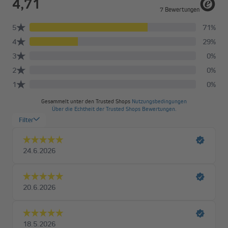
üblich. So lagen die Temperaturen von Oktober bis Januar im
Vergleich zur vorjährigen Heizperiode niedriger, sodass bereits
zum Winterbeginn mehr geheizt werden musste als im Jahr
davor. Hinzu kommt das selbst im März die Temperaturen
überdurchschnittlich kälter sind als die Jahre zuvor. Nach
Statistiken des Deutschen Wetterdienstes mussten die
Deutschen gut 50% mehr heizen als in vergangenen Jahren.
Experten schätzen somit auf um bis zu 20% gestiegene
Heizkostenabrechnungen im Vergleich zum Vorjahr.