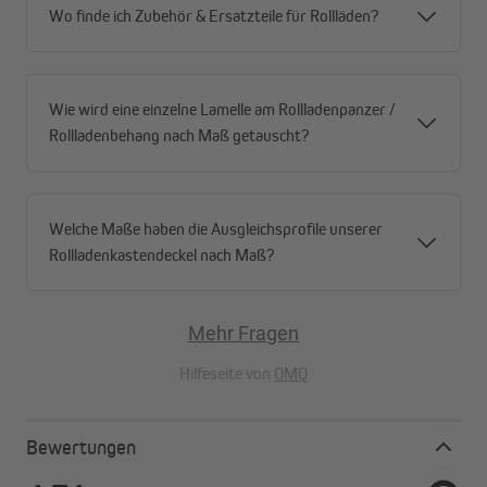
Wo finde ich Zubehör & Ersatzteile für Rollläden?
Wie wird eine einzelne Lamelle am Rollladenpanzer /
Rollladenbehang nach Maß getauscht?
Welche Maße haben die Ausgleichsprofile unserer
Rollladenkastendeckel nach Maß?
Mehr Fragen
Hilfeseite von
OMQ
Spare Energie & Bares
Bewertungen
Die Winter werden nicht nur kälter, sondern auch länger als