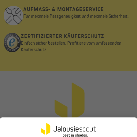
AUFMASS- & MONTAGESERVICE
Für maximale Passgenauigkeit und maximale Sicherheit.
PE-Dämmmatte
Die 13 / 25 mm starke Polyethylen-Matte aus dem Hause
ZERTIFIZIERTER KÄUFERSCHUTZ
JAROLIFT wurde aus besonders hochwertigen Stoffen gefertigt
um bestmögliche Dämmungswerte zu erzielen. Die Matte lässt
Einfach sicher bestellen. Profitiere vom umfassenden
sich zudem problemlos mit einem Cuttermesser auf die
Käuferschutz.
gewünschte Größe zuschneiden.
Stärkere Dämmung benötigt? Mit unseren
Dämmmatten kein Problem!
Unsere JAROLIFT Dämmmatten 13 und 25 mm können
problemlos zusammen verbaut werden. So erreichst du eine
Dämmstärke von 38 mm. Unsere Verschlussdeckel-Dämmung
aus dem Hause JAROLIFT ist so ausgelegt, dass die Nut auf 38
mm erweitert werden kann. Achte beim Einbau darauf, dass
genügend Platz im Rollladenkasten bleibt, um den
Rollladenpanzer vollständig einzurollen.