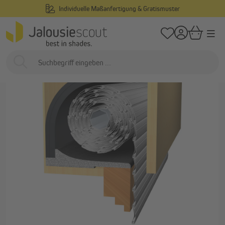
Individuelle Maßanfertigung & Gratismuster
alt springen
/
/
Startseite
Außenliegend
Rollladen
Rollladenkastendämmungen