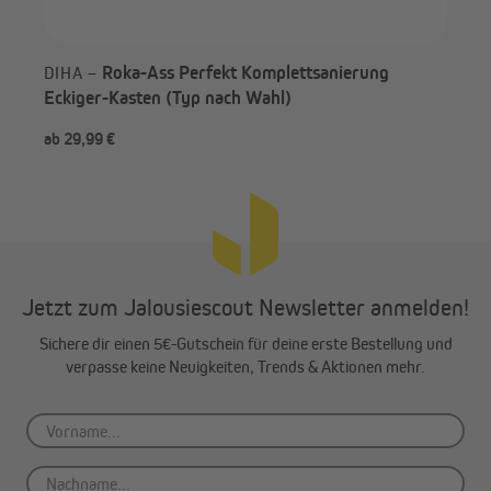
Um eine vollkommene Dämmung deiner Rollladenkästen zu
erreichen, empfehlen wir dringend auch die Stirnseiten des
Rollladenkastens zu dämmen. Hierzu eignen sich die JAROLIFT
Roka-Ass Perfekt Komplettsanierung
DIHA –
Rollladenkasten-Seitenteildämmungen 13 mm (300 x 330 mm)
Eckiger-Kasten (Typ nach Wahl)
besonders gut. Die Formteile werden einfach passend für die
Stirndeckel zurecht geschnitten und in den Rollladenkasten
ab 29,99 €
ab 
eingeklebt.
Jetzt zum Jalousiescout Newsletter anmelden!
Sichere dir einen 5€-Gutschein für deine erste Bestellung und
verpasse keine Neuigkeiten, Trends & Aktionen mehr.