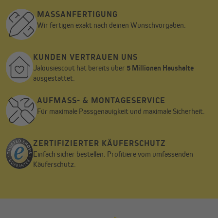
Mietobjekten interessant, da sich die Klemmhalter später wieder
MASSANFERTIGUNG
rückstandslos vom Fenster entfernen lassen.
Wir fertigen exakt nach deinen Wunschvorgaben.
KUNDEN VERTRAUEN UNS
Jalousiescout hat bereits über
5 Millionen Haushalte
ausgestattet.
AUFMASS- & MONTAGESERVICE
Für maximale Passgenauigkeit und maximale Sicherheit.
ZERTIFIZIERTER KÄUFERSCHUTZ
Einfach sicher bestellen. Profitiere vom umfassenden
Käuferschutz.
Möglichkeit 1:
Klemmhaltermontage (Im Lieferumfang)
Die Montage funktioniert mit Hilfe von praktischen