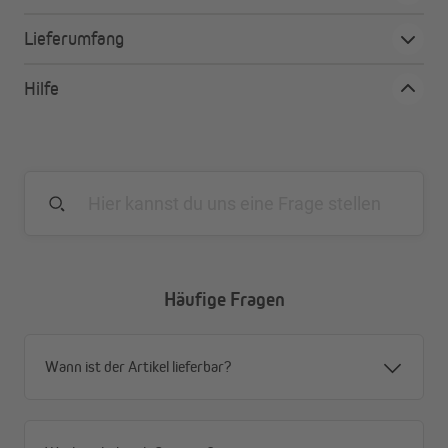
Lieferumfang
Plisseebreite
kürzbar (h)
Hilfe
35 - 45 cm
6 cm
50 - 60 cm
9 cm
65 - 75 cm
12 cm
Häufige Fragen
80 - 95 cm
15 cm
100 - 120 cm
18 cm
Wann ist der Artikel lieferbar?