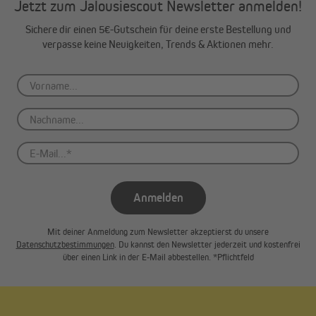
Jetzt zum Jalousiescout Newsletter anmelden!
Sichere dir einen 5€-Gutschein für deine erste Bestellung und
verpasse keine Neuigkeiten, Trends & Aktionen mehr.
Anmelden
Zwei einfache Montagemöglichkeiten -
Mit deiner Anmeldung zum Newsletter akzeptierst du unsere
Klemmen oder Kleben
Datenschutzbestimmungen
. Du kannst den Newsletter jederzeit und kostenfrei
über einen Link in der E-Mail abbestellen. *Pflichtfeld
Was unsere Produkte so besonders macht, ist neben ihrer
Flexibilität auch die einfache EasyFix Plissee Montage ohne
Bohren. Mit der Klemmhalter & Klebehalter-Montageart entfällt
lästiges Bohren. Das ist speziell für die Fenstermontage bei