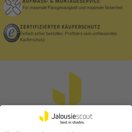
AUFMASS- & MONTAGESERVICE
Für maximale Passgenauigkeit und maximale Sicherheit.
ZERTIFIZIERTER KÄUFERSCHUTZ
Einfach sicher bestellen. Profitiere vom umfassenden
Käuferschutz.