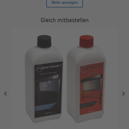
Gleich mitbestellen
der
JA
SW