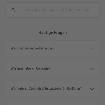
Außendurchmesser von 120 mm / 180 mm
Für Schlüsselweiten SW40 / SW60
Hochwertiges PVC-Kunststoff
Häufige Fragen
Wann ist der Artikel lieferbar?
Wie lang habe ich Garantie?
Wo finde ich Zubehör & Ersatzteile für Rollläden?