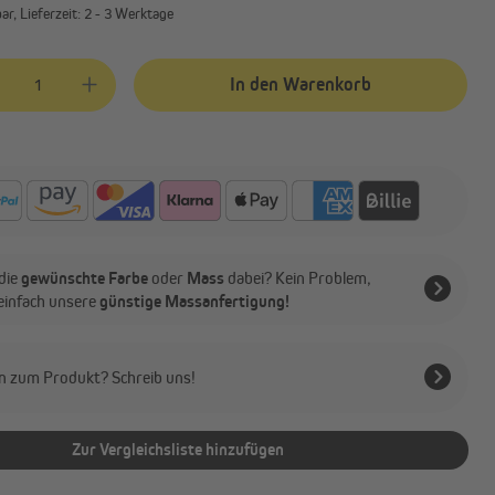
r, Lieferzeit: 2 - 3 Werktage
kt Anzahl: Gib den gewünschten Wert ein oder benutze die Schaltflächen
In den Warenkorb
die
gewünschte Farbe
oder
Mass
dabei? Kein Problem,
 einfach unsere
günstige Massanfertigung!
n zum Produkt? Schreib uns!
Zur Vergleichsliste hinzufügen