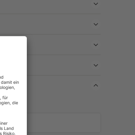
erfest – immer einsatzbereit, auch nach Regen
80–85 %) – spürbar weniger Hitze
d UPF 50+ – zuverlässiger Schutz vor schädlicher
n- oder Wandmontage möglich
ll – stabil, langlebig und wartungsarm