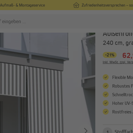
Aufmaß- & Montageservice
Zufriedenheitsversprechen – s
enkrechtmarkisen
paramondo
Außenroll
240 cm, gr
nsektenschutz
Rollladen
62,
-21%
Insektenschutz nach Maß
Vorbaurollladen nach Maß
Inkl. MwSt. zzgl. Ve
Insektenschutz in
Rollladenpanzer nach Maß
Standardgrößen
Alle anzeigen
Flexible M
Fliegengitter für Türen
Robustes 
Alle anzeigen
Schnelltro
Hoher UV-
ergolen
Sonnenschirme
Rostfreies
Pergola mit Lamellendach
Mittelmastschirme
Pergola-Zubehör
Ampelschirme
Sonnenschirmständer
1