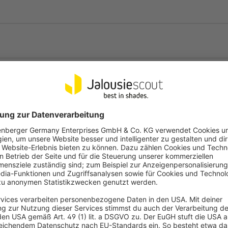
dauerhaften Außeneinsatz
Schnelltrocknend und wett
Effektiver Sonnenschutz (
Hoher UV-Schutz (90 %) un
Strahlung
Flexible Montage – Decke
Rostfreies Aluminium-Geste
 zu werden