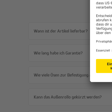
Die Senkrechtmarkise filtert das Sonnenlicht, anstatt 
angenehmes, blendfreies Licht zum Arbeiten, Essen 
Gefühl hast, in einer dunklen Höhle zu sitzen. Gleichze
tagsüber zuverlässige Privatsphäre: Von außen ist es 
Durchsicht nach draußen. Du bleibst im Blick, ohne di
Wann ist der Artikel lieferbar?
Stabil auch bei Wind
Die offene Gewebestruktur lässt Wind besser durchst
Windangriffsfläche reduziert und die Markise deutlic
Wie lang habe ich Garantie?
wird. Das robuste Premium-HDPE-Gewebe (180 g/m²) tu
formstabil und speziell für den dauerhaften Außeneins
schnell und ist vollständig wetterfest, sodass du nac
warten musst.
Wie viele Ösen zur Befestigung am Balkonge
Kann das Außenrollo gekürzt werden?
Rollo im Detail