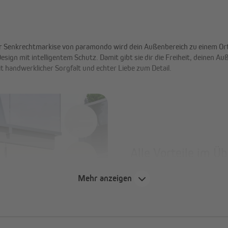
der Senkrechtmarkise von paramondo wird dein Außenbereich zu einem Ort
ign mit intelligentem Schutz. Damit gibt sie dir die Freiheit, deinen A
it handwerklicher Sorgfalt und echter Liebe zum Detail.
Alle Vorteile im Üb
Privatsphäre mit Durchblic
Mehr anzeigen
Durchsicht nach draußen
Windstabil durch offene G
Stabilität
Robustes Premium-HDPE-Ge