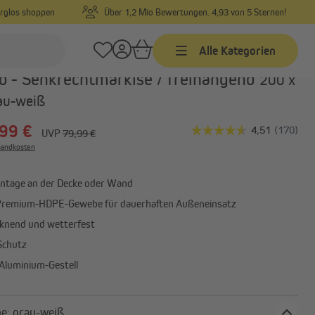
orglos shoppen
Über 1,2 Mio Bewertungen. 4,93 von 5 Sternen!
Alle Kategorien
Art.-Nr.:
1000016057
o - Senkrechtmarkise / freihängend
200 x
au-weiß
Markisen
99 €
Markisen nach Maß
UVP
79,99 €
rsandkosten
Markisen in Standardgrößen
Gelenkarmmarkisen
ontage an der Decke oder Wand
Alle anzeigen
Premium-HDPE-Gewebe für dauerhaften Außeneinsatz
cknend und wetterfest
Schutz
Sonnensegel
 Aluminium-Gestell
Sonnensegel
Befestigungsmaterial
Stofffarbe: grau-weiß