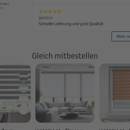
Mit einem Sonnenschutzfaktor von
Wärmeeinstrahlung spürbar und s
UV-Schutz von 90 % und die Zertif
zuverlässig vor schädlicher Strah
Gleich mitbestellen
ässt sich flexibel an deinen
hne seitliche Führungsschienen
reie Aluminiumgestell und die
 Bild ab: langlebig,