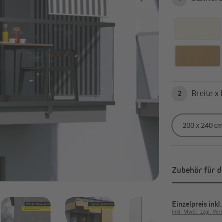
Alle anzeigen
avillons & Zelte
Sichtschutz
Faltpavillons und Steckpavillons
Balkonbespannungen
Heizstrahler
Sichtschutzmatten
Pavillon Zubehör & Ersatzteile
Sichtschutzstreifen
2
Alle anzeigen
Zubehör für d
Einzelpreis
inkl
Inkl. MwSt. zzgl. Ve