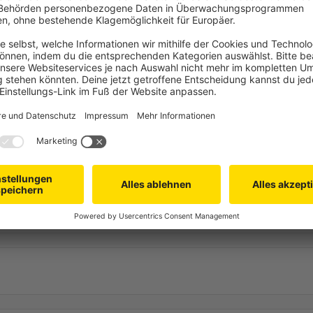
es zu blockieren. Das bedeutet
oder Entspannen, ohne dass du das
itig bietet dir das Gewebe
Häufige Fragen
blickdicht, von innen hast du
ch abgeschottet zu fühlen.
römen, wodurch sich die
h stabiler bei stärkerem Gegenwind
t sein Übriges: Es ist reißfest,
atz entwickelt. Es trocknet
h einem Regenschauer nicht lange
länder besitzt das Außenrollo?