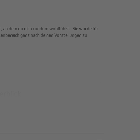
, an dem du dich rundum wohlfühlst. Sie wurde für
ußenbereich ganz nach deinen Vorstellungen zu
erblick
k – tagsüber von außen blickdicht, von innen
ewebestruktur – weniger Angriffsfläche, mehr
webe (180 g/m²) – reißfest, formstabil, für