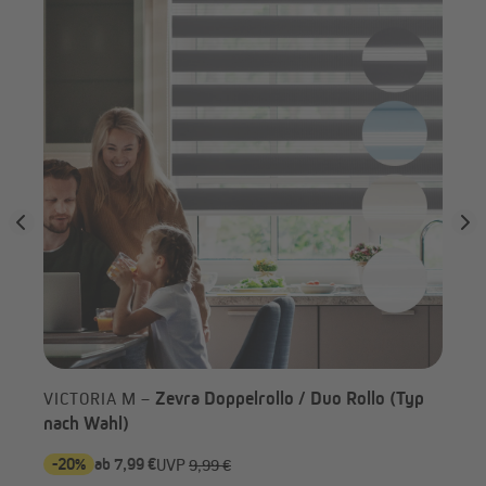
(Ty
Rollo im Detail
Zevra Doppelrollo / Duo Rollo (Typ
VICTORIA M –
nach Wahl)
-20%
ab 7,99 €
-3
UVP
9,99 €