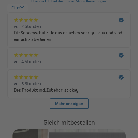
warten musst.
Gleich mitbestellen
ß
VI