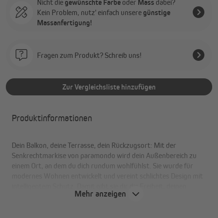
Nicht die
gewünschte Farbe
oder
Mass
dabei?
Kein Problem, nutz' einfach unsere
günstige
Massanfertigung!
Fragen zum Produkt? Schreib uns!
Zur Vergleichsliste hinzufügen
Produktinformationen
Dein Balkon, deine Terrasse, dein Rückzugsort: Mit der
Senkrechtmarkise von paramondo wird dein Außenbereich zu
einem Ort, an dem du dich rundum wohlfühlst. Sie wurde für
modernes Wohnen entwickelt und vereint schlichtes Design mit
intelligentem Schutz. Damit gibt sie dir die Freiheit, deinen
Mehr anzeigen
Außenbereich ganz nach deinen Vorstellungen zu gestalten. Wie
alle unsere Produkte fertigen wir sie mit handwerklicher Sorgfalt
und echter Liebe zum Detail.