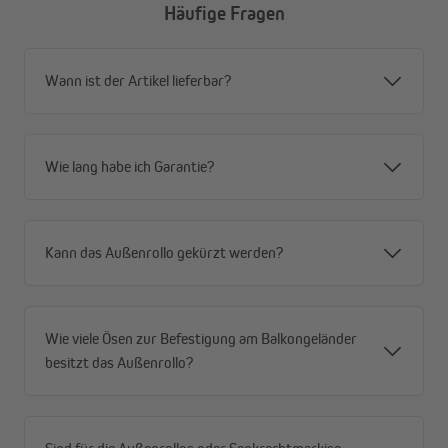
Häufige Fragen
Alle Vorteile im Überblick
Wann ist der Artikel lieferbar?
Privatsphäre mit Durchblick – tagsüber von außen
blickdicht, von innen Durchsicht nach draußen
Windstabil durch offene Gewebestruktur – weniger
Angriffsfläche, mehr Stabilität
Wie lang habe ich Garantie?
Robustes Premium-HDPE-Gewebe (180 g/m²) –
reißfest, formstabil, für dauerhaften Außeneinsatz
Schnelltrocknend und wetterfest – immer
Kann das Außenrollo gekürzt werden?
einsatzbereit, auch nach Regen
Effektiver Sonnenschutz (80–85 %) – spürbar
weniger Hitze
Hoher UV-Schutz (90 %) und UPF 50+ – zuverlässiger
Wie viele Ösen zur Befestigung am Balkongeländer
Schutz vor schädlicher Strahlung
besitzt das Außenrollo?
Flexible Montage – Decken- oder Wandmontage
möglich
Rostfreies Aluminium-Gestell – stabil, langlebig und
wartungsarm