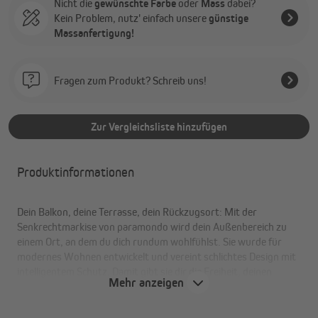
Nicht die
gewünschte Farbe
oder
Mass
dabei?
Kein Problem, nutz' einfach unsere
günstige
Massanfertigung!
Fragen zum Produkt? Schreib uns!
Zur Vergleichsliste hinzufügen
Produktinformationen
Dein Balkon, deine Terrasse, dein Rückzugsort: Mit der
Senkrechtmarkise von paramondo wird dein Außenbereich zu
einem Ort, an dem du dich rundum wohlfühlst. Sie wurde für
modernes Wohnen entwickelt und vereint schlichtes Design mit
intelligentem Schutz. Damit gibt sie dir die Freiheit, deinen
Mehr anzeigen
Außenbereich ganz nach deinen Vorstellungen zu gestalten. Wie
alle unsere Produkte fertigen wir sie mit handwerklicher Sorgfalt
und echter Liebe zum Detail.