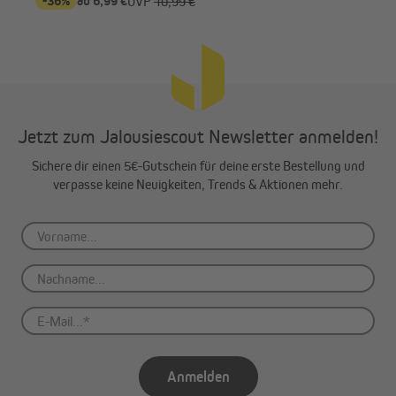
-36%
ab 6,99 €
-2
UVP
10,99 €
Jetzt zum Jalousiescout Newsletter anmelden!
Sichere dir einen 5€-Gutschein für deine erste Bestellung und
verpasse keine Neuigkeiten, Trends & Aktionen mehr.
Anmelden