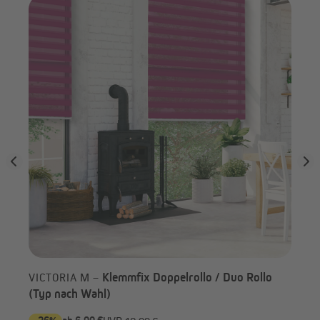
ach
VI
Rollo im Detail
nac
Klemmfix Doppelrollo / Duo Rollo
VICTORIA M –
(Typ nach Wahl)