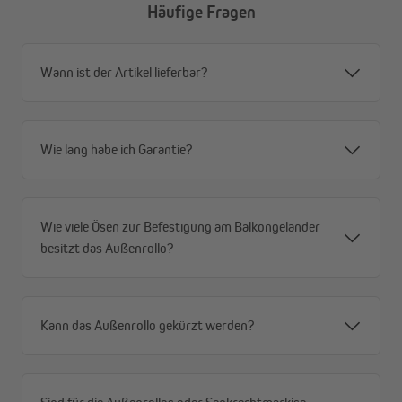
Häufige Fragen
Alle Vorteile im Überblick
Wann ist der Artikel lieferbar?
Privatsphäre mit Durchblick – tagsüber von außen
blickdicht, von innen Durchsicht nach draußen
Windstabil durch offene Gewebestruktur – weniger
Angriffsfläche, mehr Stabilität
Wie lang habe ich Garantie?
Robustes Premium-HDPE-Gewebe (180 g/m²) –
reißfest, formstabil, für dauerhaften Außeneinsatz
Schnelltrocknend und wetterfest – immer
Wie viele Ösen zur Befestigung am Balkongeländer
einsatzbereit, auch nach Regen
besitzt das Außenrollo?
Effektiver Sonnenschutz (80–85 %) – spürbar
weniger Hitze
Hoher UV-Schutz (90 %) und UPF 50+ – zuverlässiger
Schutz vor schädlicher Strahlung
Kann das Außenrollo gekürzt werden?
Flexible Montage – Decken- oder Wandmontage
möglich
Rostfreies Aluminium-Gestell – stabil, langlebig und
wartungsarm