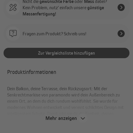
Nicht die
gewünschte Farbe
oder
Mass
dabei?
Kein Problem, nutz' einfach unsere
günstige
Massanfertigung!
Fragen zum Produkt? Schreib uns!
Zur Vergleichsliste hinzufügen
Produktinformationen
Dein Balkon, deine Terrasse, dein Rückzugsort: Mit der
Senkrechtmarkise von paramondo wird dein Außenbereich zu
einem Ort, an dem du dich rundum wohlfühlst. Sie wurde für
modernes Wohnen entwickelt und vereint schlichtes Design mit
intelligentem Schutz. Damit gibt sie dir die Freiheit, deinen
Mehr anzeigen
Außenbereich ganz nach deinen Vorstellungen zu gestalten. Wie
alle unsere Produkte fertigen wir sie mit handwerklicher Sorgfalt
und echter Liebe zum Detail.