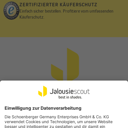
ZERTIFIZIERTER KÄUFERSCHUTZ
Einfach sicher bestellen. Profitiere vom umfassenden
Käuferschutz.
Echter Schutz vor Sonne und UV-Strahlung
Mit einem Sonnenschutzfaktor von 80–85 % reduziert die
Markise die Wärmeeinstrahlung spürbar und sorgt für ein
angenehmes Klima unter dem Tuch. Der UV-Schutz von 90 % und
die Zertifizierung UPF 50+ schützen dich und deine Familie
zuverlässig vor schädlicher Strahlung – ideal für
sonnenverwöhnte Tage im Freien.
Vertrag widerrufen
Flexibel montiert, zeitlos schön