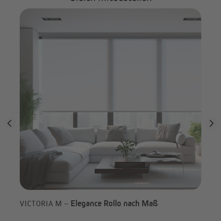
ß
Elegance Rollo nach Maß
VICTORIA M –
VI
(Ty