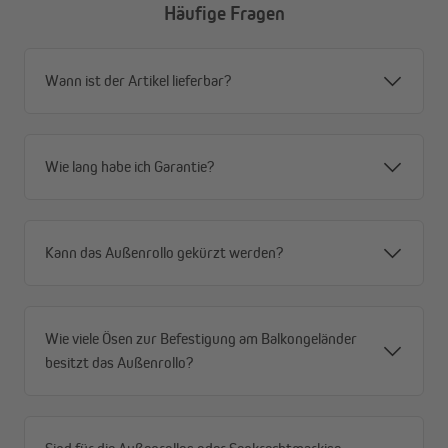
Häufige Fragen
Alle Vorteile im Überblick
Wann ist der Artikel lieferbar?
Privatsphäre mit Durchblick – tagsüber von außen
blickdicht, von innen Durchsicht nach draußen
Windstabil durch offene Gewebestruktur – weniger
Angriffsfläche, mehr Stabilität
Wie lang habe ich Garantie?
Robustes Premium-HDPE-Gewebe (180 g/m²) –
reißfest, formstabil, für dauerhaften Außeneinsatz
Schnelltrocknend und wetterfest – immer
Kann das Außenrollo gekürzt werden?
einsatzbereit, auch nach Regen
Effektiver Sonnenschutz (80–85 %) – spürbar
weniger Hitze
Hoher UV-Schutz (90 %) und UPF 50+ – zuverlässiger
Wie viele Ösen zur Befestigung am Balkongeländer
Schutz vor schädlicher Strahlung
besitzt das Außenrollo?
Flexible Montage – Decken- oder Wandmontage
möglich
Rostfreies Aluminium-Gestell – stabil, langlebig und
wartungsarm