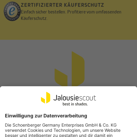
ZERTIFIZIERTER KÄUFERSCHUTZ
Einfach sicher bestellen. Profitiere vom umfassenden
Käuferschutz.
Echter Schutz vor Sonne und UV-Strahlung
Mit einem Sonnenschutzfaktor von 80–85 % reduziert die
Markise die Wärmeeinstrahlung spürbar und sorgt für ein
angenehmes Klima unter dem Tuch. Der UV-Schutz von 90 % und
die Zertifizierung UPF 50+ schützen dich und deine Familie
zuverlässig vor schädlicher Strahlung – ideal für
sonnenverwöhnte Tage im Freien.
Vertrag widerrufen
Flexibel montiert, zeitlos schön