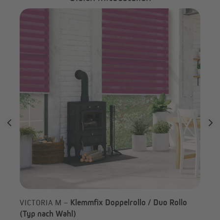
ach
VI
Klemmfix Doppelrollo / Duo Rollo
VICTORIA M –
(Typ nach Wahl)