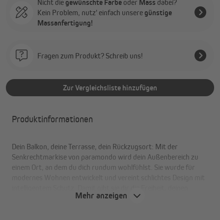
Nicht die
gewünschte Farbe
oder
Mass
dabei?
Kein Problem, nutz' einfach unsere
günstige
Massanfertigung!
Fragen zum Produkt? Schreib uns!
Zur Vergleichsliste hinzufügen
Produktinformationen
Dein Balkon, deine Terrasse, dein Rückzugsort: Mit der
Senkrechtmarkise von paramondo wird dein Außenbereich zu
einem Ort, an dem du dich rundum wohlfühlst. Sie wurde für
modernes Wohnen entwickelt und vereint schlichtes Design mit
intelligentem Schutz. Damit gibt sie dir die Freiheit, deinen
Mehr anzeigen
Außenbereich ganz nach deinen Vorstellungen zu gestalten. Wie
alle unsere Produkte fertigen wir sie mit handwerklicher Sorgfalt
und echter Liebe zum Detail.