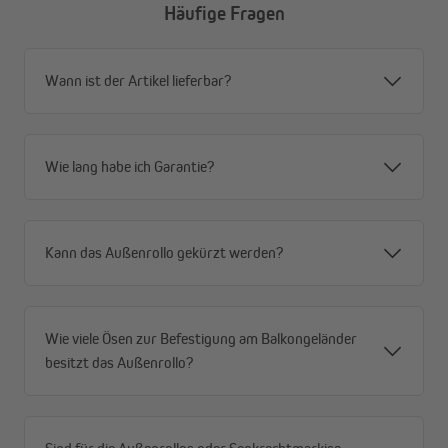
Häufige Fragen
Alle Vorteile im Überblick
Wann ist der Artikel lieferbar?
Privatsphäre mit Durchblick – tagsüber von außen
blickdicht, von innen Durchsicht nach draußen
Windstabil durch offene Gewebestruktur – weniger
Angriffsfläche, mehr Stabilität
Wie lang habe ich Garantie?
Robustes Premium-HDPE-Gewebe (180 g/m²) –
reißfest, formstabil, für dauerhaften Außeneinsatz
Schnelltrocknend und wetterfest – immer
Kann das Außenrollo gekürzt werden?
einsatzbereit, auch nach Regen
Effektiver Sonnenschutz (80–85 %) – spürbar
weniger Hitze
Hoher UV-Schutz (90 %) und UPF 50+ – zuverlässiger
Wie viele Ösen zur Befestigung am Balkongeländer
Schutz vor schädlicher Strahlung
besitzt das Außenrollo?
Flexible Montage – Decken- oder Wandmontage
möglich
Rostfreies Aluminium-Gestell – stabil, langlebig und
wartungsarm