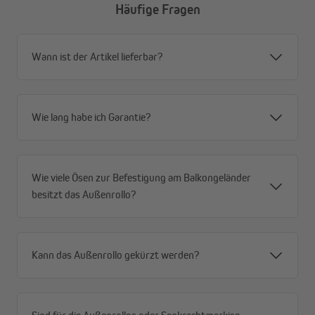
Häufige Fragen
Alle Vorteile im Überblick
Wann ist der Artikel lieferbar?
Privatsphäre mit Durchblick – tagsüber von außen
blickdicht, von innen Durchsicht nach draußen
Windstabil durch offene Gewebestruktur – weniger
Angriffsfläche, mehr Stabilität
Wie lang habe ich Garantie?
Robustes Premium-HDPE-Gewebe (180 g/m²) –
reißfest, formstabil, für dauerhaften Außeneinsatz
Schnelltrocknend und wetterfest – immer
Wie viele Ösen zur Befestigung am Balkongeländer
einsatzbereit, auch nach Regen
besitzt das Außenrollo?
Effektiver Sonnenschutz (80–85 %) – spürbar
weniger Hitze
Hoher UV-Schutz (90 %) und UPF 50+ – zuverlässiger
Schutz vor schädlicher Strahlung
Kann das Außenrollo gekürzt werden?
Flexible Montage – Decken- oder Wandmontage
möglich
Rostfreies Aluminium-Gestell – stabil, langlebig und
wartungsarm