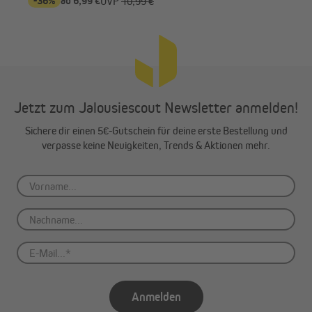
-36%
ab 6,99 €
-2
UVP
10,99 €
Jetzt zum Jalousiescout Newsletter anmelden!
Sichere dir einen 5€-Gutschein für deine erste Bestellung und
verpasse keine Neuigkeiten, Trends & Aktionen mehr.
Anmelden