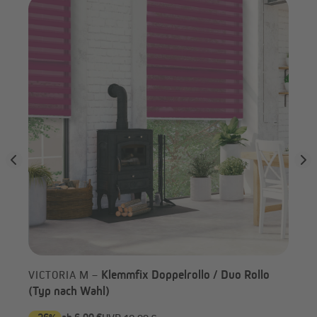
ach
VI
Rollo im Detail
nac
Klemmfix Doppelrollo / Duo Rollo
VICTORIA M –
(Typ nach Wahl)