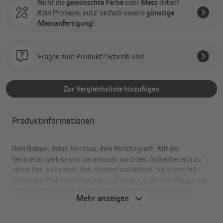
Nicht die
gewünschte Farbe
oder
Mass
dabei?
Kein Problem, nutz' einfach unsere
günstige
Massanfertigung!
Fragen zum Produkt? Schreib uns!
Zur Vergleichsliste hinzufügen
Produktinformationen
Dein Balkon, deine Terrasse, dein Rückzugsort: Mit der
Senkrechtmarkise von paramondo wird dein Außenbereich zu
einem Ort, an dem du dich rundum wohlfühlst. Sie wurde für
modernes Wohnen entwickelt und vereint schlichtes Design mit
intelligentem Schutz. Damit gibt sie dir die Freiheit, deinen
Mehr anzeigen
Außenbereich ganz nach deinen Vorstellungen zu gestalten. Wie
alle unsere Produkte fertigen wir sie mit handwerklicher Sorgfalt
und echter Liebe zum Detail.