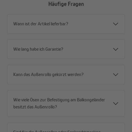
Häufige Fragen
Alle Vorteile im Überblick
Wann ist der Artikel lieferbar?
Privatsphäre mit Durchblick – tagsüber von außen
blickdicht, von innen Durchsicht nach draußen
Windstabil durch offene Gewebestruktur – weniger
Angriffsfläche, mehr Stabilität
Wie lang habe ich Garantie?
Robustes Premium-HDPE-Gewebe (180 g/m²) –
reißfest, formstabil, für dauerhaften Außeneinsatz
Schnelltrocknend und wetterfest – immer
Kann das Außenrollo gekürzt werden?
einsatzbereit, auch nach Regen
Effektiver Sonnenschutz (80–85 %) – spürbar
weniger Hitze
Hoher UV-Schutz (90 %) und UPF 50+ – zuverlässiger
Wie viele Ösen zur Befestigung am Balkongeländer
Schutz vor schädlicher Strahlung
besitzt das Außenrollo?
Flexible Montage – Decken- oder Wandmontage
möglich
Rostfreies Aluminium-Gestell – stabil, langlebig und
wartungsarm