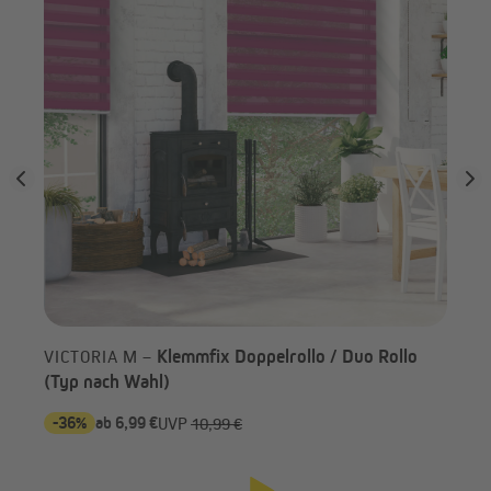
Rollo im Detail
Klemmfix Doppelrollo / Duo Rollo
VICTORIA M –
(Typ nach Wahl)
-36%
ab 6,99 €
-2
UVP
10,99 €