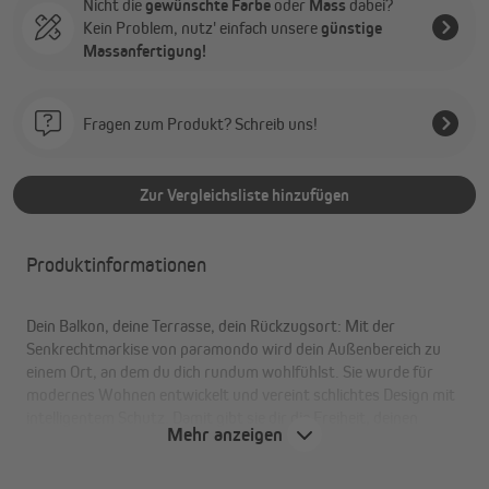
Nicht die
gewünschte Farbe
oder
Mass
dabei?
Kein Problem, nutz' einfach unsere
günstige
Massanfertigung!
Fragen zum Produkt? Schreib uns!
Zur Vergleichsliste hinzufügen
Produktinformationen
Dein Balkon, deine Terrasse, dein Rückzugsort: Mit der
Senkrechtmarkise von paramondo wird dein Außenbereich zu
einem Ort, an dem du dich rundum wohlfühlst. Sie wurde für
modernes Wohnen entwickelt und vereint schlichtes Design mit
intelligentem Schutz. Damit gibt sie dir die Freiheit, deinen
Mehr anzeigen
Außenbereich ganz nach deinen Vorstellungen zu gestalten. Wie
alle unsere Produkte fertigen wir sie mit handwerklicher Sorgfalt
und echter Liebe zum Detail.