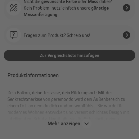
Nicht die
gewünschte Farbe
oder
Mass
dabei?
Kein Problem, nutz' einfach unsere
günstige
Massanfertigung!
Fragen zum Produkt? Schreib uns!
Zur Vergleichsliste hinzufügen
Produktinformationen
Dein Balkon, deine Terrasse, dein Rückzugsort: Mit der
Senkrechtmarkise von paramondo wird dein Außenbereich zu
einem Ort, an dem du dich rundum wohlfühlst. Sie wurde für
modernes Wohnen entwickelt und vereint schlichtes Design mit
intelligentem Schutz. Damit gibt sie dir die Freiheit, deinen
Mehr anzeigen
Außenbereich ganz nach deinen Vorstellungen zu gestalten. Wie
alle unsere Produkte fertigen wir sie mit handwerklicher Sorgfalt
und echter Liebe zum Detail.