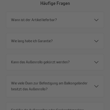
Häufige Fragen
Alle Vorteile im Überblick
Wann ist der Artikel lieferbar?
Privatsphäre mit Durchblick – tagsüber von außen
blickdicht, von innen Durchsicht nach draußen
Windstabil durch offene Gewebestruktur – weniger
Angriffsfläche, mehr Stabilität
Wie lang habe ich Garantie?
Robustes Premium-HDPE-Gewebe (180 g/m²) –
reißfest, formstabil, für dauerhaften Außeneinsatz
Schnelltrocknend und wetterfest – immer
Kann das Außenrollo gekürzt werden?
einsatzbereit, auch nach Regen
Effektiver Sonnenschutz (80–85 %) – spürbar
weniger Hitze
Hoher UV-Schutz (90 %) und UPF 50+ – zuverlässiger
Wie viele Ösen zur Befestigung am Balkongeländer
Schutz vor schädlicher Strahlung
besitzt das Außenrollo?
Flexible Montage – Decken- oder Wandmontage
möglich
Rostfreies Aluminium-Gestell – stabil, langlebig und
wartungsarm