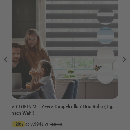
(Ty
Rollo im Detail
Zevra Doppelrollo / Duo Rollo (Typ
VICTORIA M –
nach Wahl)
-20%
ab 7,99 €
-3
UVP
9,99 €