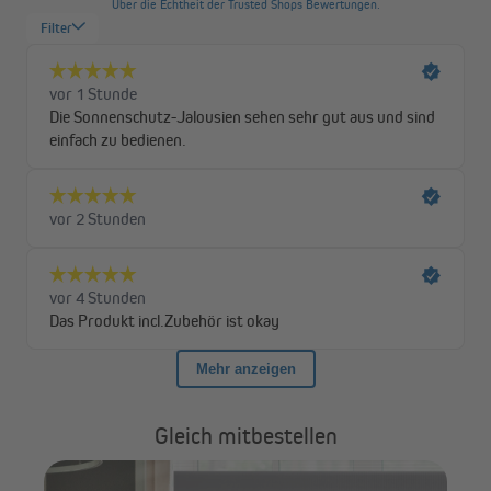
warten musst.
Gleich mitbestellen
ß
VI