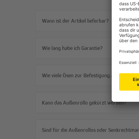
Wann ist der Artikel lieferbar?
Wie lang habe ich Garantie?
Wie viele Ösen zur Befestigung am Balkonge
Kann das Außenrollo gekürzt werden?
Sind für die Außenrollos oder Senkrechtmark