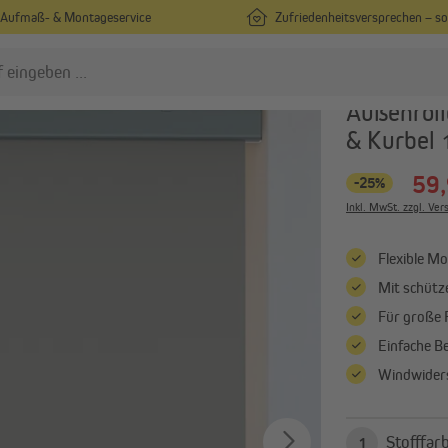
Aufmaß- & Montageservice
Zufriedenheitsversprechen – s
enkrechtmarkisen
paramondo
Außenroll
& Kurbel
nsektenschutz
Rollladen
59,
-25%
Insektenschutz nach Maß
Vorbaurollladen nach Maß
Inkl. MwSt. zzgl. Ve
Insektenschutz in
Rollladenpanzer nach Maß
Standardgrößen
Alle anzeigen
Flexible Mo
Fliegengitter für Türen
Mit schütz
Alle anzeigen
Für große F
Einfache B
ergolen
Sonnenschirme
Windwiders
Pergola mit Lamellendach
Mittelmastschirme
Pergola-Zubehör
Ampelschirme
1
Sonnenschirmständer