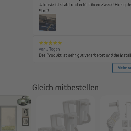
 montieren und zu bedienen
t sich stufenlos verstellen und passt sich so jeder Tageszeit und jedem 
Gleich mitbestellen
ogar als seitlicher Sichtschutz ist es einsetzbar. Die manuelle Kurbel (c
versorgung.
rollo 2000, mit dem du Stil und Komfort auf deinen Balkon oder deine Te