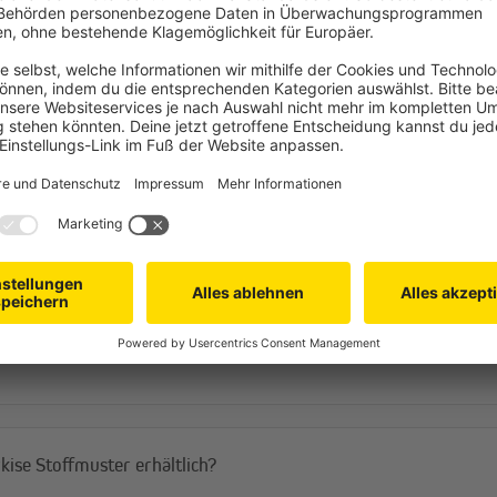
länder besitzt das Außenrollo?
ise Stoffmuster erhältlich?