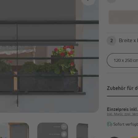
Alle anzeigen
avillons & Zelte
Sichtschutz
Faltpavillons und Steckpavillons
Balkonbespannungen
2
Heizstrahler
Sichtschutzmatten
Pavillon Zubehör & Ersatzteile
Sichtschutzstreifen
Alle anzeigen
Zubehör für d
Einzelpreis
inkl
Inkl. MwSt. zzgl. Ve
Sofort verfügba