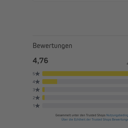
Wasserabweisend und windstabi
Der reißfeste Polyesterstoff (220 g/m²) ist wasserab
UV-Schutz 30+. Dank Windwiderstandsklasse 2 hält e
zu 38 km/h stand. Zusätzliche Schlaufen sorgen für n
Flattern.
Bewertungen