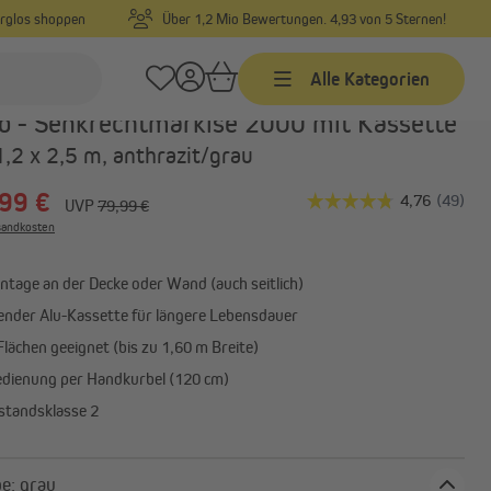
orglos shoppen
Über 1,2 Mio Bewertungen. 4,93 von 5 Sternen!
Alle Kategorien
Art.-Nr.:
1000019923
o - Senkrechtmarkise 2000 mit Kassette
1,2 x 2,5 m, anthrazit/grau
Markisen
99 €
Markisen nach Maß
UVP
79,99 €
rsandkosten
Markisen in Standardgrößen
Gelenkarmmarkisen
ntage an der Decke oder Wand (auch seitlich)
Alle anzeigen
ender Alu-Kassette für längere Lebensdauer
lächen geeignet (bis zu 1,60 m Breite)
edienung per Handkurbel (120 cm)
Sonnensegel
tandsklasse 2
Sonnensegel
Befestigungsmaterial
Stofffarbe: grau