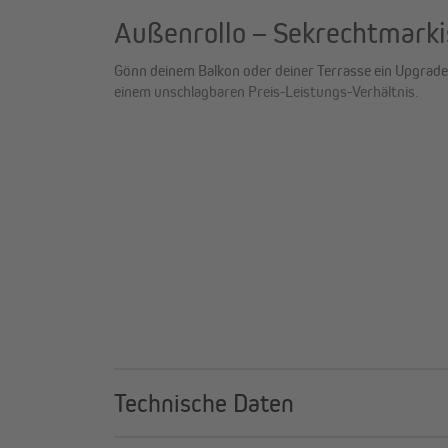
Außenrollo – Sekrechtmarki
Gönn deinem Balkon oder deiner Terrasse ein Upgrade!
einem unschlagbaren Preis-Leistungs-Verhältnis.
Deine Vorteile im Überblick
Ganzjähriger Wetterschutz dank Kassette
Technische Daten
Maximale Flexibilität durch stufenlose Verstel
Universelle Montage – passt (fast) überall