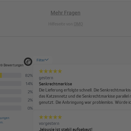
l
Mehr Fragen
weisend beschichtet und bietet
Hilfeseite von
OMQ
r Windgeschwindigkeiten von bis
och mehr Stabilität und weniger