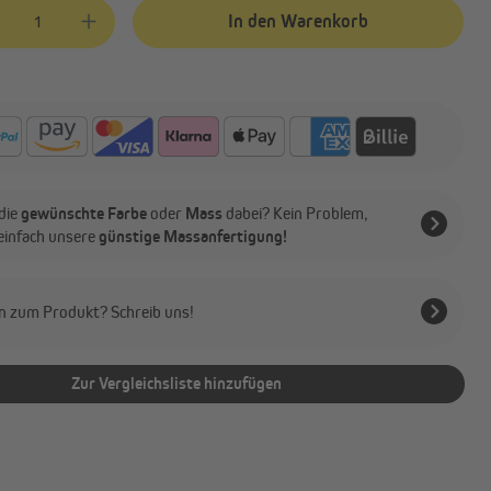
kt Anzahl: Gib den gewünschten Wert ein oder benutze die Schaltflächen
In den Warenkorb
die
gewünschte Farbe
oder
Mass
dabei? Kein Problem,
 einfach unsere
günstige Massanfertigung!
n zum Produkt? Schreib uns!
Zur Vergleichsliste hinzufügen