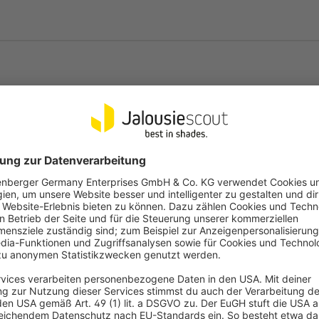
rom
t und bewahrt den Stoff im eingefahrenen Zustand vor Regen, Schmutz 
ter durch alle Jahreszeiten.
Häufige Fragen