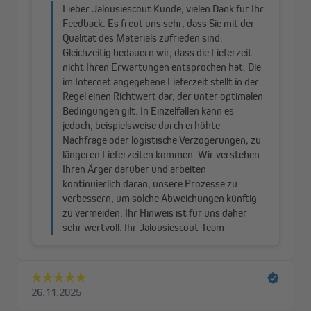
Die flexible AF/Armaflex® Isoliermatte von Armacell sorgt für
adäquate Dämmung und erhebliche Einsparpotenziale