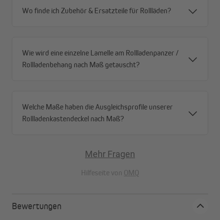
antimikrobieller Schutz Microban®: zusätzlichen
Wo finde ich Zubehör & Ersatzteile für Rollläden?
Schutz gegen Bakterien und Schimmelpilzbefall
Energiekosteneinsparung: Durch die Isoliermatten
wird der Wärmeverlust über den Rollladenkasten
erheblich reduziert. Eine ungedämmte Spanplatte
Wie wird eine einzelne Lamelle am Rollladenpanzer /
besitzt eine etwa 3,5 bis 4-fach höhere
Rollladenbehang nach Maß getauscht?
Wärmeleitfähigkeit!
Weitere Anwendungsgebiete: Warm- und
Kaltwasserleitungen, Kühltechnik, Heizungssysteme
Welche Maße haben die Ausgleichsprofile unserer
Lüftungs- und Klimatechnik sowie Fabrikationsräume
Rollladenkastendeckel nach Maß?
Mehr Fragen
Hilfeseite von
OMQ
Bewertungen