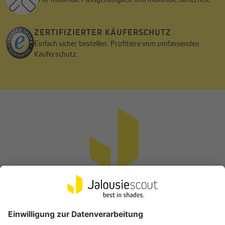
aus dem Hause Armacell eignen sich hervorragend für die
schnelle, unkomplizierte Nachrüstung. Entscheidender Vorteil
bei der Montage der Isoliermatten ist, dass sie selbstklebend
ZERTIFIZIERTER KÄUFERSCHUTZ
sind. Das bedeutet eine echte Arbeitserleichterung, da kein
Einfach sicher bestellen. Profitiere vom umfassenden
Kleber zusätzlich aufgetragen werden muss.
Käuferschutz.
Nachrüstung und Energiesparen einfach gemacht
Die Isoliermatte von Armacell lässt sich in nur wenigen Schritten
einbauen. Nach dem Ausmessen und Zuschneiden des
benötigten Isoliermaterials (Foto 1 + 2) wird die Dämmmatte in
den Kasten eingepasst (Foto 3). Im Anschluss muss nur noch die
Klebefolie abgezogen werden (Foto 4). Schon ist die Sanierung
fertig. Die Modernisierung mit Armacell AF/Armaflex®
Rolladenkasten-Isoliermatten kannst du jederzeit unabhängig
von einer Fenster-Sanierung oder einem Fensterwechsel
durchführen.