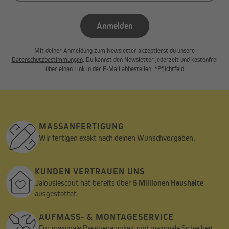
Anmelden
Dämmung - individuell kürzbar
Mit deiner Anmeldung zum Newsletter akzeptierst du unsere
Datenschutzbestimmungen
. Du kannst den Newsletter jederzeit und kostenfrei
über einen Link in der E-Mail abbestellen. *Pflichtfeld
MASSANFERTIGUNG
Wir fertigen exakt nach deinen Wunschvorgaben.
KUNDEN VERTRAUEN UNS
Jalousiescout hat bereits über
5 Millionen Haushalte
ausgestattet.
Einfache & schnelle Montage
AUFMASS- & MONTAGESERVICE
Die AF/Armaflex® Rollladen-Isoliermatten für Rollladenkästen
Für maximale Passgenauigkeit und maximale Sicherheit.