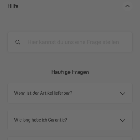
Hilfe
Die Vorteile im Überblick
einfache Montage, individuell kürzbar
geprüft nach DIN EN 12667, EN ISO 8497
Wärmeleitfähigkeit von 0,034 W/mK: Je kleiner die
Wärmeleitfähigkeit desto besser ist die
Isolierwirkung.
Baustoffklasse 1, CB-s3d schwer entflammbar DIN
Häufige Fragen
EN 13823 selbstlöschend, nicht tropfend, leitet kein
Feuer
Euroklasse B/BL-s3, d0
Wann ist der Artikel lieferbar?
Geschlossenzellige Mikro-Zellschaumstruktur
Hoher Schallschutz: Reduzierung der
Körperschallübertragung um bis zu 30 dB(A)
hoher Wasserdampfdiffusionswider-stand
Wie lang habe ich Garantie?
Hohe Beständigkeit gegen Wasserdampf-Diffusion (µ
= 10.000)