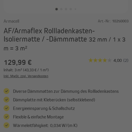
Armacell
Art.-Nr.:
10250003
AF/Armaflex Rollladenkasten-
Isoliermatte / -Dämmmatte
32 mm / 1 x 3
m = 3 m²
129,99 €
Inhalt:
3 m²
(43,33 € / 1 m²)
Inkl. MwSt. zzgl. Versandkosten
Diverse Dämmmatten zur Dämmung des Rollladenkastens
Dämmplatte mit Kleberücken (selbstklebend)
Energieeinsparung & Schallschutz
Flexible & einfache Montage
Wärmeleitfähigkeit: 0,034 W/(m K)