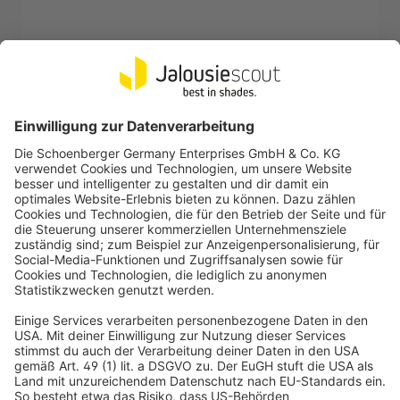
JAROLIFT
Abzweigkasten | ETAK2, 85 x 85 x 37 mm, 12
Einführungen
Schutzklasse IP55 / Wasser- und Staubgeschützt
Besonders kleine Gehäuseform
5,99 €