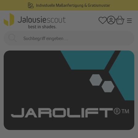
Individuelle Maßanfertigung & Gratismuster
alt springen
/
Startseite
Marken
JAROLIFT
JAROLIFT